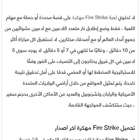
لا تحتوي
لعبة Fire Strike مهكرة
على قصة محددة أو حملة مع مهام
اللعبة ، فقط وضع إطلاق نار متعدد اللاعبين مع لاعبين عشوائيين من
جميع أنحاء العالم أو مع أصدقاء مختارين. لا تستغرق كل مباراة أكثر
من 10 دقائق ، وغالبًا ما تنتهي في 7 أو 5 دقائق. لا يوجد سوى 5
لاعبين في كل فريق يحتاجون إلى التصرف على الفور وفقًا
للاستراتيجية المخطط لها أو المضي قدمًا على أمل تحقيق نتيجة
ناجحة. يتم تمثيل المواقع من خلال أراضي الولايات المتحدة
الأمريكية واليابان وتشرنوبيل والعديد من الأماكن الأخرى بحجم صغير
، حيث ستتكشف المواجهة القادمة.
تحميل Fire Strike مهكرة اخر اصدار
في
Fire Strike مهكرة للاندرويد
يمكنك التحكم في الشخصية