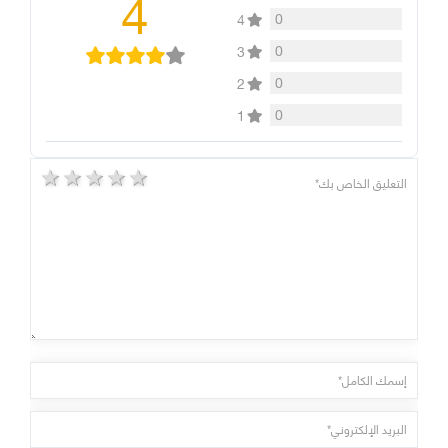
4
0
4
0
3
0
2
0
1
5 stars
4 stars
3 stars
2 stars
1 star