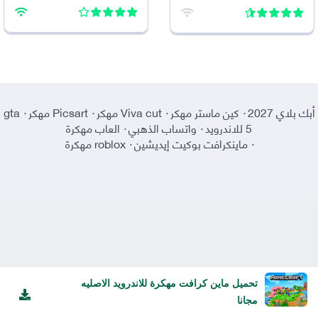
للاندرويد
أبك بلاي 2027
·
كين ماستر مهكر
·
Viva cut مهكر
·
Picsart مهكر
·
gta
5 للاندرويد
·
واتساب الذهبي
·
العاب مهكرة
·
ماينكرافت بوكيت إيديشين
·
roblox مهكرة
تحميل ماين كرافت مهكرة للاندرويد الاصليه
مجانا