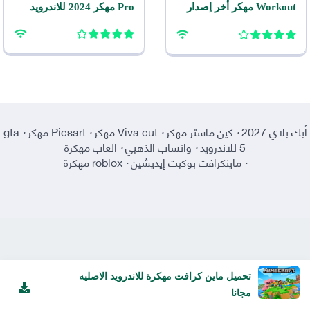
Workout مهكر أخر إصدار
Pro مهكر 2024 للاندرويد
للاندرويد APK مجاناً
أبك بلاي 2027
·
كين ماستر مهكر
·
Viva cut مهكر
·
Picsart مهكر
·
gta
5 للاندرويد
·
واتساب الذهبي
·
العاب مهكرة
·
ماينكرافت بوكيت إيديشين
·
roblox مهكرة
تحميل ماين كرافت مهكرة للاندرويد الاصليه
مجانا