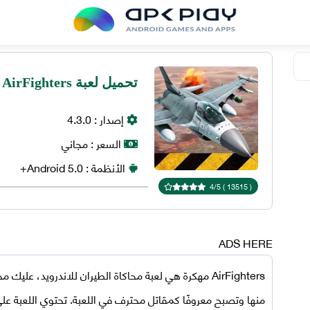
تحميل لعبة AirFighters مهكرة اخر اصدار 2025 للاندرويد
إصدار :
4.3.0
السعر :
مجاني
الأنظمة :
5.0+
Android
4
/
5
)
13515
(
ADS HERE
AirFighters مهكرة
هي لعبة محاكاة الطيران للاندرويد، عليك 
منها وتصبح معروفًا كمقاتل محترف في اللعبة. تحتوي اللعبة على