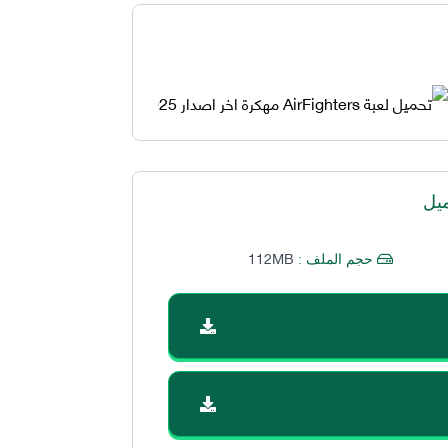
يل
112MB
حجم الملف :