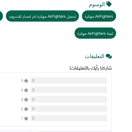
الوسوم
AirFighters مهكرة
تحميل AirFighters مهكرة اخر اصدار للاندرويد
لعبة AirFighters مهكرة
التعليقات
شاركنا رأيك بالتعليقات!
0
5
0
4
0
3
0
2
0
1