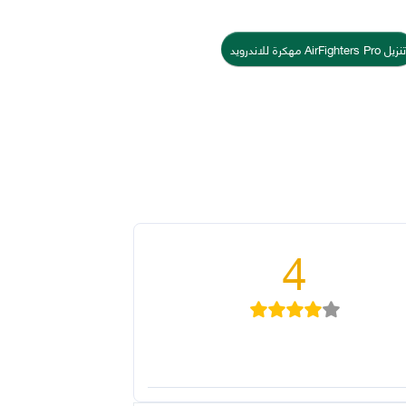
تنزيل AirFighters Pro مهكرة للاندرويد
4