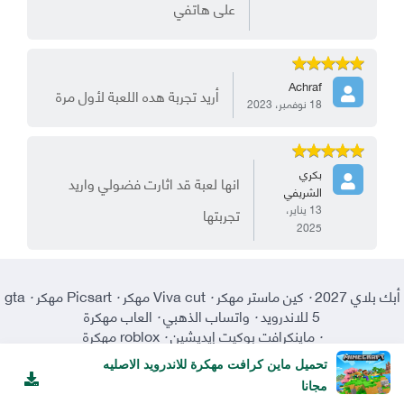
على هاتفي
Achraf
أريد تجربة هده اللعبة لأول مرة
18 نوفمبر، 2023
بكري
انها لعبة قد اثارت فضولي واريد
الشريفي
13 يناير،
تجربتها
2025
أبك بلاي 2027
·
كين ماستر مهكر
·
Viva cut مهكر
·
Picsart مهكر
·
gta
5 للاندرويد
·
واتساب الذهبي
·
العاب مهكرة
·
ماينكرافت بوكيت إيديشين
·
roblox مهكرة
تحميل ماين كرافت مهكرة للاندرويد الاصليه
مجانا