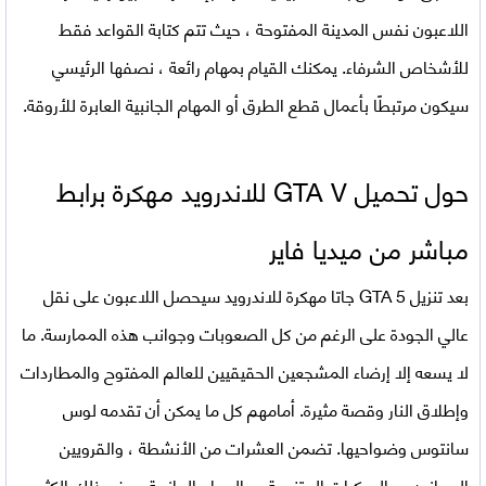
اللاعبون نفس المدينة المفتوحة ، حيث تتم كتابة القواعد فقط
للأشخاص الشرفاء. يمكنك القيام بمهام رائعة ، نصفها الرئيسي
سيكون مرتبطًا بأعمال قطع الطرق أو المهام الجانبية العابرة للأروقة.
حول تحميل GTA V للاندرويد مهكرة برابط
مباشر من ميديا فاير
بعد تنزيل GTA 5 جاتا مهكرة للاندرويد سيحصل اللاعبون على نقل
عالي الجودة على الرغم من كل الصعوبات وجوانب هذه الممارسة. ما
لا يسعه إلا إرضاء المشجعين الحقيقيين للعالم المفتوح والمطاردات
وإطلاق النار وقصة مثيرة. أمامهم كل ما يمكن أن تقدمه لوس
سانتوس وضواحيها. تضمن العشرات من الأنشطة ، والقرويين
المجانين ، والمركبات المتنوعة ، والمهام الجانبية ، وغير ذلك الكثير ،