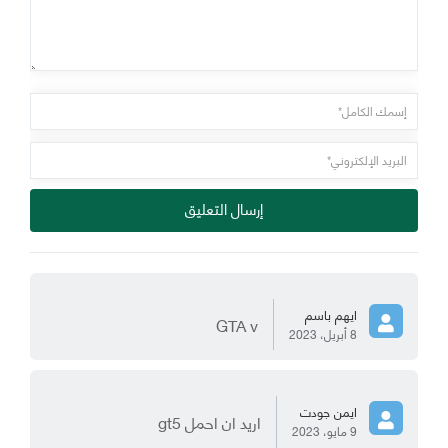
إرسال التعليق
ايهم باسم
GTA v
8 أبريل، 2023
ايمن جودت
اريد ان احمل gt5
9 مايو، 2023