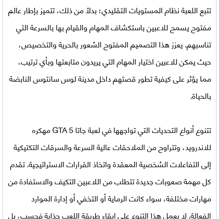
تتبع اللعبة نظام المستويات التقليدي؛ بدلاً من ذلك، تتميز بإطار عالم
مفتوح يسمح للاعبين باستكشاف المهام والقيام بها بالسرعة التي
تناسبهم. يعزز هذا التصميم المفتوح الشعور بالحرية والتخصيص،
حيث يمكن للاعبين اختيار المهام التي يريدون متابعتها وبأي ترتيب،
مما يؤثر على كيفية تطور قصتهم داخل مدينة لوس سانتوس النابضة
بالحياة.
تتنوع أنواع التحديات التي تواجهها في
لعبة جاتا GTA 5 مهكره
للاندرويد
، وتتراوح من الملاحقات عالية السرعة والسرقات التكتيكية
إلى التفاعلات الشخصية المعقدة واتخاذ القرارات الاستراتيجية. تقدم
كل مهمة صعوبات جديدة تتطلب من اللاعبين التكيف والاستفادة من
مهارات مختلفة، سواء كانت الرماية أو التخفي أو إدارة الموارد
الفعالة. لا يعمل هذا التنوع على إبقاء طريقة اللعب جذابة فحسب، بل