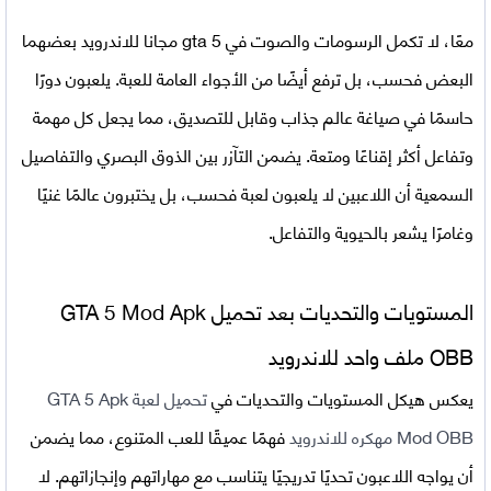
معًا، لا تكمل الرسومات والصوت في
gta 5 مجانا للاندرويد
بعضهما
البعض فحسب، بل ترفع أيضًا من الأجواء العامة للعبة. يلعبون دورًا
حاسمًا في صياغة عالم جذاب وقابل للتصديق، مما يجعل كل مهمة
وتفاعل أكثر إقناعًا ومتعة. يضمن التآزر بين الذوق البصري والتفاصيل
السمعية أن اللاعبين لا يلعبون لعبة فحسب، بل يختبرون عالمًا غنيًا
وغامرًا يشعر بالحيوية والتفاعل.
المستويات والتحديات بعد تحميل GTA 5 Mod Apk
OBB ملف واحد للاندرويد
يعكس هيكل المستويات والتحديات في
تحميل لعبة GTA 5 Apk
Mod OBB مهكره للاندرويد
فهمًا عميقًا للعب المتنوع، مما يضمن
أن يواجه اللاعبون تحديًا تدريجيًا يتناسب مع مهاراتهم وإنجازاتهم. لا