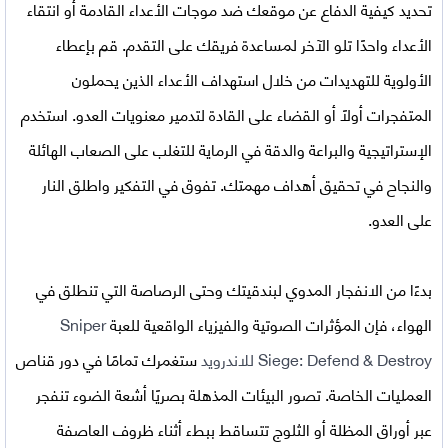
تحديد كيفية الدفاع عن موقعك ضد موجات الأعداء القادمة أو انتقاء
الأعداء واحدًا تلو الآخر لمساعدة فريقك على التقدم. قم بإعطاء
الأولوية للتهديدات من خلال استهداف الأعداء الذين يحملون
المتفجرات أولاً أو القضاء على القادة لتدمير معنويات العدو. استخدم
الإستراتيجية والبراعة والدقة في الرماية للتغلب على الصعاب الهائلة
والنجاح في تحقيق أهداف مهمتك. تفوق في التفكير واطلق النار
على العدو.
بدءًا من الانفجار المدوي لبندقيتك وحتى الرصاصة التي تنطلق في
الهواء، فإن المؤثرات الصوتية والفيزياء الواقعية للعبة
Sniper
Siege: Defend & Destroy للاندرويد
ستغمرك تمامًا في دور قناص
العمليات الخاصة. تصور البيئات المذهلة بصريًا أشعة الضوء تنفجر
عبر أوراق المظلة أو الثلوج تتساقط ببطء أثناء ظروف العاصفة