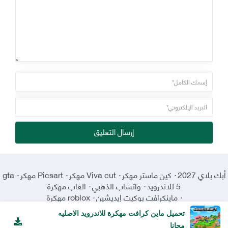
إرسال التعليق
أبك بلاي 2027
·
كين ماستر مهكر
·
Viva cut مهكر
·
Picsart مهكر
·
gta
5 للاندرويد
·
واتساب الذهبي
·
العاب مهكرة
·
ماينكرافت بوكيت إيديشين
·
roblox مهكرة
تحميل ماين كرافت مهكرة للاندرويد الاصليه
مجانا