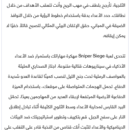
الثلجية. تأرجح بلطف في مهب الريح وأنت تتعقب الأهداف من خلال
نطاقك. حدد الأعداء بدقة باستخدام خطوط الرؤية من خلال النوافذ
الضيقة في المباني. حقق الإتقان البيئي المثالي لتصبح قاتلًا خفيًا لا
يمكن إيقافه.
تتحدى
لعبة
Sniper Siege مهكرة
مهاراتك باستمرار ضد الأعداء
الأذكياء في سيناريوهات قتالية متنوعة. اجتاز الصحاري المليئة
بالعواصف الرملية تحت جنح الليل لنصب كمينًا لقاعدة العدو شديدة
الدفاع. تحمل الهجمات المتواصلة على موقعك، باستخدام الميزة
الدفاعية الأرضية المرتفعة لإبقاء العديد من المهاجمين بعيدًا. تحمّل
البرد القارس لمحاربة الأعداء وسط الثلوج الكثيفة أثناء تبادل إطلاق
النار على سفح الجبل. قم بتكييف وتطوير استراتيجيتك ضد البيئات
الديناميكية والأعداء لتثبت أنك قناص من النخبة قادر على التغلب على