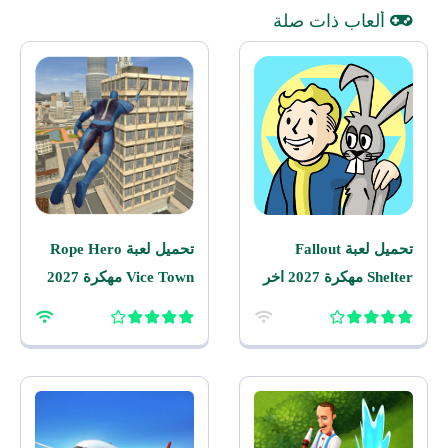
ألعاب ذات صلة
تحميل لعبة Fallout
تحميل لعبة Rope Hero
Shelter مهكرة 2027 اخر
Vice Town مهكرة 2027
اصدار للاندرويد
للاندرويد