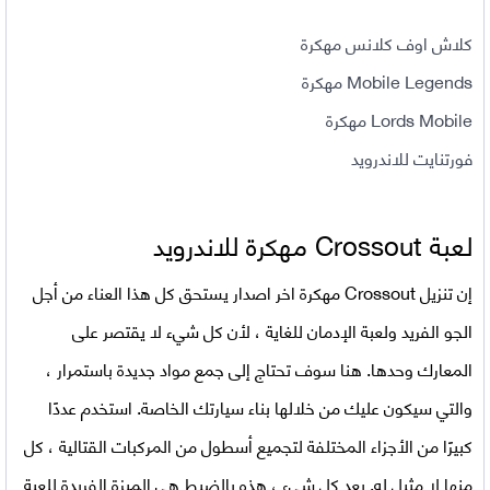
كلاش اوف كلانس مهكرة
Mobile Legends مهكرة
Lords Mobile مهكرة
فورتنايت للاندرويد
لعبة
Crossout مهكرة للاندرويد
إن
تنزيل Crossout مهكرة اخر اصدار
يستحق كل هذا العناء من أجل
الجو الفريد ولعبة الإدمان للغاية ، لأن كل شيء لا يقتصر على
المعارك وحدها. هنا سوف تحتاج إلى جمع مواد جديدة باستمرار ،
والتي سيكون عليك من خلالها بناء سيارتك الخاصة. استخدم عددًا
كبيرًا من الأجزاء المختلفة لتجميع أسطول من المركبات القتالية ، كل
منها لا مثيل له. بعد كل شيء ، هذه بالضبط هي الميزة الفريدة للعبة