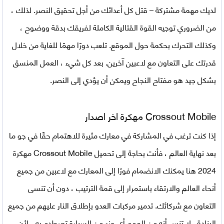
لديك مهمة مشتركة – قتل كل أعدائك من أجل تحقيق النصر. لذلك ،
من الضروري توجيه القوة القتالية الكاملة لفريقك بدقة ووضوح ،
وكذلك التحرك بحكمة حول الموقع. تلعب دورًا مهمًا للغاية من خلال
قدرتك على التعاون مع لاعبين آخرين. بعد كل شيء ، العمل المنسق
بشكل جيد هو مفتاح النجاح ويمكن أن يؤدي إلى النصر.
Crossout Mobile مهكرة اخر اصدار
إذا كنت ترغب في المشاركة في معارك مثيرة للاهتمام حقًا في جو ما
بعد نهاية العالم ، فأنت بحاجة إلى
تحميل Crossout Mobile مهكرة
2024
هنا يمكنك الانضمام فورًا إلى المعارك مع لاعبين من جميع
أنحاء العالم والارتقاء باستمرار إلى قمة الترتيب ، دون أن تنسى
التعاون مع شركائك. تدمير مركبات العدو بإطلاق النار عليهم من جميع
البنادق. لا تنس أنه من المهم أي جزء من السيارة تصطدم به ، لأن