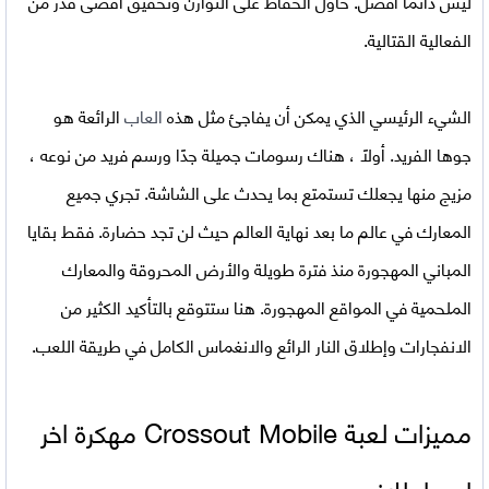
ليس دائمًا أفضل. حاول الحفاظ على التوازن وتحقيق أقصى قدر من
الفعالية القتالية.
الشيء الرئيسي الذي يمكن أن يفاجئ مثل هذه
العاب
الرائعة هو
جوها الفريد. أولاً ، هناك رسومات جميلة جدًا ورسم فريد من نوعه ،
مزيج منها يجعلك تستمتع بما يحدث على الشاشة. تجري جميع
المعارك في عالم ما بعد نهاية العالم حيث لن تجد حضارة. فقط بقايا
المباني المهجورة منذ فترة طويلة والأرض المحروقة والمعارك
الملحمية في المواقع المهجورة. هنا ستتوقع بالتأكيد الكثير من
الانفجارات وإطلاق النار الرائع والانغماس الكامل في طريقة اللعب.
مميزات لعبة
Crossout Mobile مهكرة اخر
اصدار للاندرويد