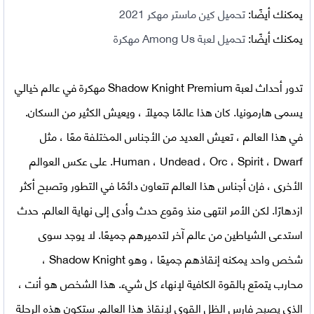
يمكنك أيضًا:
تحميل كين ماستر مهكر 2021
يمكنك أيضًا:
تحميل لعبة Among Us مهكرة
تدور أحداث
لعبة Shadow Knight Premium مهكرة
في عالم خيالي
يسمى هارمونيا. كان هذا عالمًا جميلًا ، ويعيش الكثير من السكان.
في هذا العالم ، تعيش العديد من الأجناس المختلفة معًا ، مثل
Human ، Undead ، Orc ، Spirit ، Dwarf. على عكس العوالم
الأخرى ، فإن أجناس هذا العالم تتعاون دائمًا في التطور وتصبح أكثر
ازدهارًا. لكن الأمر انتهى منذ وقوع حدث وأدى إلى نهاية العالم. حدث
استدعى الشياطين من عالم آخر لتدميرهم جميعًا. لا يوجد سوى
شخص واحد يمكنه إنقاذهم جميعًا ، وهو Shadow Knight ،
محارب يتمتع بالقوة الكافية لإنهاء كل شيء. هذا الشخص هو أنت ،
الذي يصبح فارس الظل القوي لإنقاذ هذا العالم. ستكون هذه الرحلة