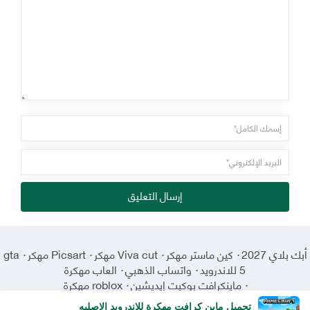
إرسال التعليق
أبك بلاي 2027
·
كين ماستر مهكر
·
Viva cut مهكر
·
Picsart مهكر
·
gta
5 للاندرويد
·
واتساب الذهبي
·
العاب مهكرة
·
ماينكرافت بوكيت إيديشين
·
roblox مهكرة
تحميل ماين كرافت مهكرة للاندرويد الاصليه