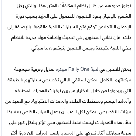
تجاوز حدودهم من خلال نظام المكافآت المثير هذا، والذي يعزز
الشعور بالإنجاز. يعود اللاعبون للحصول على المزيد بسبب دورة
الإدمان الناتجة عن توقع فتح السيارات النادرة والقوية. بالإضافة إلى
ذلك، فإن تفاني المطورين في تحديث وإضافة مواد جديدة بانتظام
يبقي اللعبة متجددة ويجعل اللاعبين يتوقعون ما سيأتي.
يمكن للاعبين في
لعبة Rally One مهكرة
تعديل وترقية مجموعة
مركباتهم بالكامل. يمكن لسائقي الرالي تخصيص سياراتهم بالطريقة
التي يريدونها من خلال الاختيار من بين ترقيات المحرك المختلفة
وأنماط الجسم ومخططات الطلاء والمعدات الاختيارية. مع العديد من
ميزات التخصيص، يمكن لكل لاعب أن يجعل المرآب الخاص به فريدًا
حقًا. هذه التعديلات ليست فقط للمظهر. فهي تؤثر بشكل كبير على
سرعة سيارتك أثناء تحركها على المسار. يلعب المرآب الآن دورًا أكثر