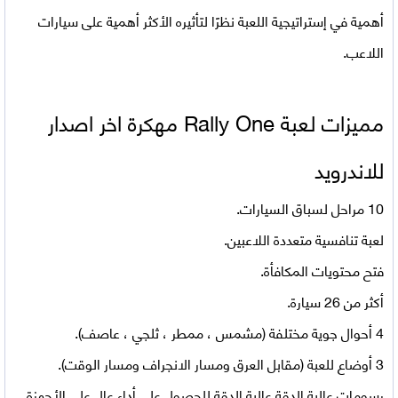
أهمية في إستراتيجية اللعبة نظرًا لتأثيره الأكثر أهمية على سيارات
اللاعب.
مميزات لعبة
Rally One
مهكرة اخر اصدار
للاندرويد
10 مراحل لسباق السيارات.
لعبة تنافسية متعددة اللاعبين.
فتح محتويات المكافأة.
أكثر من 26 سيارة.
4 أحوال جوية مختلفة (مشمس ، ممطر ، ثلجي ، عاصف).
3 أوضاع للعبة (مقابل العرق ومسار الانجراف ومسار الوقت).
رسومات عالية الدقة عالية الدقة للحصول على أداء عالٍ على الأجهزة