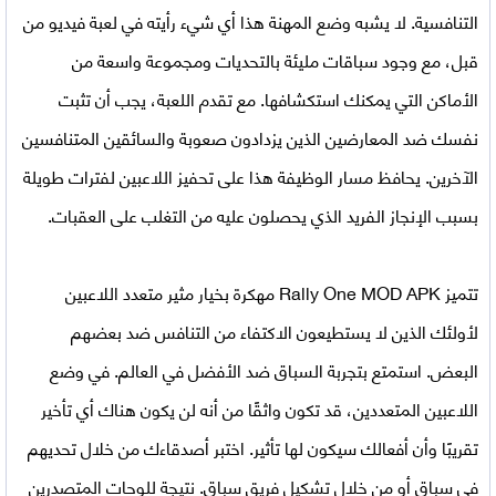
التنافسية. لا يشبه وضع المهنة هذا أي شيء رأيته في لعبة فيديو من
قبل، مع وجود سباقات مليئة بالتحديات ومجموعة واسعة من
الأماكن التي يمكنك استكشافها. مع تقدم اللعبة، يجب أن تثبت
نفسك ضد المعارضين الذين يزدادون صعوبة والسائقين المتنافسين
الآخرين. يحافظ مسار الوظيفة هذا على تحفيز اللاعبين لفترات طويلة
بسبب الإنجاز الفريد الذي يحصلون عليه من التغلب على العقبات.
تتميز
Rally One MOD APK مهكرة
بخيار مثير متعدد اللاعبين
لأولئك الذين لا يستطيعون الاكتفاء من التنافس ضد بعضهم
البعض. استمتع بتجربة السباق ضد الأفضل في العالم. في وضع
اللاعبين المتعددين، قد تكون واثقًا من أنه لن يكون هناك أي تأخير
تقريبًا وأن أفعالك سيكون لها تأثير. اختبر أصدقاءك من خلال تحديهم
في سباق أو من خلال تشكيل فريق سباق. نتيجة للوحات المتصدرين