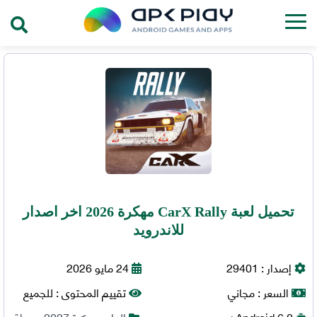
تحميل لعبة CarX Rally مهكرة 2026 اخر اصدار
للاندرويد
إصدار :
29401
24 مايو 2026
السعر :
مجاني
تقييم المحتوى :
للجميع
6.0+
Android
العاب مهكرة 2027
,
سباق