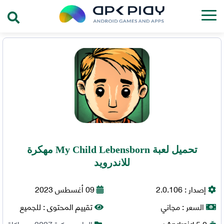
تحميل لعبة My Child Lebensborn مهكرة
للاندرويد
إصدار :
2.0.106
09 أغسطس 2023
السعر :
مجاني
تقييم المحتوى :
للجميع
5.0+
Android
العاب مهكرة 2027
,
محاكاة