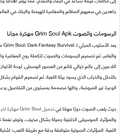
إلى مكافآت قيمة تساعد في البقاء والتقدم، مما يوفر أهدافًا 
جاهدين في سعيهم المظلم والمغامرة للهيمنة والبقاء في العالم 
الرسومات والصوت Grim Soul Apk مهكرة مجانا
يعد 
والغامر. تم تصميم الرسومات والصوت لتكملة روح المغامرة و
اللاعبين إلى عالم خيالي قاتم من العصور الوسطى. لوحة الألوا
بالتحلل والخراب الذي يسود بيئة اللعبة. تم تصميم القوام بشكل 
الوعرة غير المروضة، وكلها مصممة بمستوى من التفاصيل يدعم ا
حيث يلعب الصوت دورًا مهمًا في
تحميل Grim Soul مهكرة اخر اصدار للاندرويد
والمؤثرة. الموسيقى الخلفية جميلة بشكل مخيف، وتوفر نغمة كئ
اللعبة. المؤثرات الصوتية متوافقة بدقة مع طريقة اللعب؛ اشتب