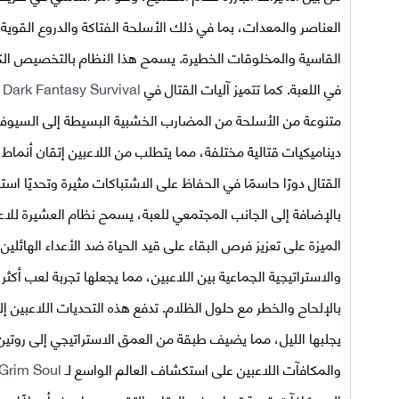
العناصر والمعدات، بما في ذلك الأسلحة الفتاكة والدروع القوية
القاسية والمخلوقات الخطيرة. يسمح هذا النظام بالتخصيص الكب
في اللعبة. كما تتميز آليات القتال في
Soul Dark Fantasy Survival
متنوعة من الأسلحة من المضارب الخشبية البسيطة إلى السيوف
ديناميكيات قتالية مختلفة، مما يتطلب من اللاعبين إتقان أنماط 
القتال دورًا حاسمًا في الحفاظ على الاشتباكات مثيرة وتحديًا استرات
بالإضافة إلى الجانب المجتمعي للعبة، يسمح نظام العشيرة للاعب
الميزة على تعزيز فرص البقاء على قيد الحياة ضد الأعداء الهائلي
والاستراتيجية الجماعية بين اللاعبين، مما يجعلها تجربة لعب أكثر ثرا
بالإلحاح والخطر مع حلول الظلام. تدفع هذه التحديات اللاعبين إل
يجلبها الليل، مما يضيف طبقة من العمق الاستراتيجي إلى روتين ال
والمكافآت اللاعبين على استكشاف العالم الواسع لـ
Grim Soul مهكرة للاندرويد