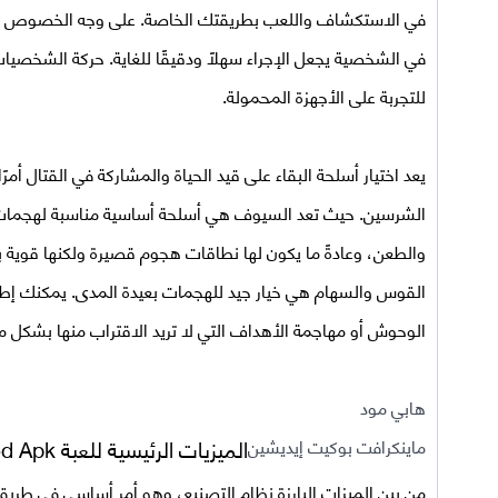
في الاستكشاف واللعب بطريقتك الخاصة. على وجه الخصوص ، طري
في الشخصية يجعل الإجراء سهلًا ودقيقًا للغاية. حركة الشخصيا
للتجربة على الأجهزة المحمولة.
يعد اختيار أسلحة البقاء على قيد الحياة والمشاركة في القتال أمرً
الشرسين. حيث تعد السيوف هي أسلحة أساسية مناسبة لهجمات 
والطعن، وعادةً ما يكون لها نطاقات هجوم قصيرة ولكنها قوية بم
القوس والسهام هي خيار جيد للهجمات بعيدة المدى. يمكنك إط
الوحوش أو مهاجمة الأهداف التي لا تريد الاقتراب منها بشكل مب
هابي مود
ماينكرافت بوكيت إيديشين
الميزيات الرئيسية للعبة
Mod Apk مهكرة ل
من بين الميزات البارزة نظام التصنيع، وهو أمر أساسي في طري