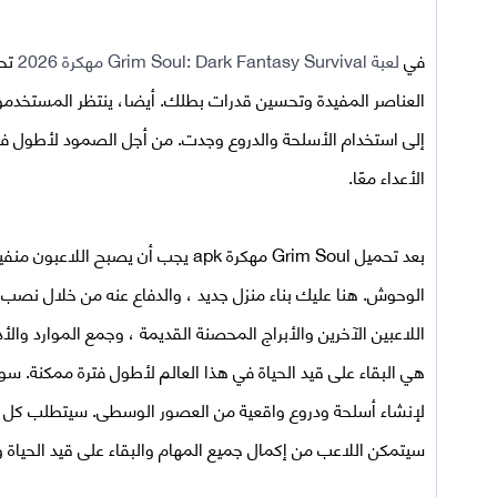
في
لعبة Grim Soul: Dark Fantasy Survival مهكرة 2026
تحت
العناصر المفيدة وتحسين قدرات بطلك. أيضا، ينتظر المستخدمون 
إلى استخدام الأسلحة والدروع وجدت. من أجل الصمود لأطول فتر
الأعداء معًا.
بعد
تحميل
Grim Soul
مهكرة apk
يجب أن يصبح اللاعبون منفيي
الوحوش. هنا عليك بناء منزل جديد ، والدفاع عنه من خلال نصب
اللاعبين الآخرين والأبراج المحصنة القديمة ، وجمع الموارد وال
لإنشاء أسلحة ودروع واقعية من العصور الوسطى. سيتطلب كل سلا
سيتمكن اللاعب من إكمال جميع المهام والبقاء على قيد الحياة