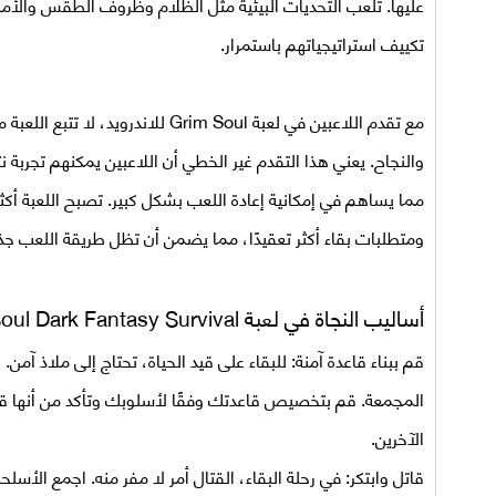
عليها. تلعب التحديات البيئية مثل الظلام وظروف الطقس والأمراض
تكييف استراتيجياتهم باستمرار.
مع تقدم اللاعبين في
لعبة Grim Soul للاندرويد
، لا تتبع اللعبة
والنجاح. يعني هذا التقدم غير الخطي أن اللاعبين يمكنهم تجربة نتا
مما يساهم في إمكانية إعادة اللعب بشكل كبير. تصبح اللعبة أكثر ت
ومتطلبات بقاء أكثر تعقيدًا، مما يضمن أن تظل طريقة اللعب جذابة
أساليب النجاة في لعبة Grim Soul Dark Fantasy Survival مهكرة
قم ببناء قاعدة آمنة:
للبقاء على قيد الحياة، تحتاج إلى ملاذ آمن
المجمعة. قم بتخصيص قاعدتك وفقًا لأسلوبك وتأكد من أنها ق
الآخرين.
قاتل وابتكر:
في رحلة البقاء، القتال أمر لا مفر منه. اجمع الأسلح