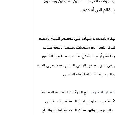
وحوافز واضحة تجعل اللاعبين منخرطين ويسعون
القاتم الذي أمامهم.
الأسلوب المرئي لـ Grim Soul: Dark Fantasy Survival مهكرة للاندرويد شهادة على موضوع اللعبة المظلم
الحركة للعبة، مع رسومات مفصلة وجوية تجذب
ن خافتة وأرضية بشكل مناسب، مما يعزز الشعور
غني، من المظهر الريفي للقلاع القديمة إلى البرية
لجمالية الشاملة للبقاء القاسي.
، مع المؤثرات الصوتية الدقيقة
يبة تمهد الطريق للتوتر المستمر والخطر في
اك السيوف، والهمسات المخيفة للغابة، والرياح