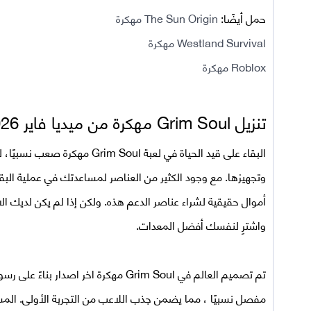
حمل أيضًا:
The Sun Origin مهكرة
Westland Survival مهكرة
Roblox مهكرة
تنزيل
Grim Soul
مهكرة من ميديا فاير 2026
البقاء على قيد الحياة في
لعبة
Grim Soul
مهكرة
صعب نسبيًا، ل
وتجهيزها. مع وجود الكثير من العناصر لمساعدتك في عملية البقا
أموال حقيقية لشراء عناصر الدعم هذه. ولكن إذا لم يكن لديك 
واشترِ لنفسك أفضل المعدات.
تم تصميم العالم في
Grim Soul مهكرة اخر اصدار
بناءً على رسو
مفصل نسبيًا ، مما يضمن جذب اللاعب من التجربة الأولى. المساحة