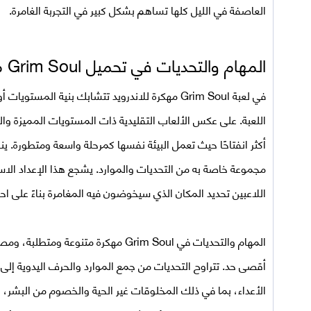
العاصفة في الليل كلها تساهم بشكل كبير في التجربة الغامرة.
المهام والتحديات في تحميل Grim Soul مهكرة
في لعبة Grim Soul مهكرة للاندرويد تتشابك بنية الم
اللعبة. على عكس الألعاب التقليدية ذات المستويات المميزة و
أكثر انفتاحًا حيث تعمل البيئة نفسها كمرحلة واسعة ومتطورة. ي
مجموعة خاصة به من التحديات والموارد. يشجع هذا الإعداد ال
اللاعبين تحديد المكان الذي سيخوضون فيه المغامرة بناءً على احت
المهام والتحديات في
Grim Soul مهكرة
متنوعة ومتطلبة، ومصممة
أقصى حد. تتراوح التحديات من جمع الموارد والحرف اليدوية إلى ا
الأعداء، بما في ذلك المخلوقات غير الحية والخصوم من البشر،