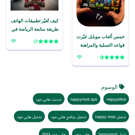
كيف تُغيّر تطبيقات الهاتف
طريقة متابعة الرياضة في
خمس ألعاب موبايل غيّرت
المنطقة
قواعد التسلية والمراهنة
الرياضية على الهاتف هذا
العام
الوسوم
HappyMod
happymod apk
تحديث هابي مود
تحميل happy mod
تحميل برنامج هابي مود
تحميل هابي مود
تنزيل happymod
هابي مود
هابي مود 2023