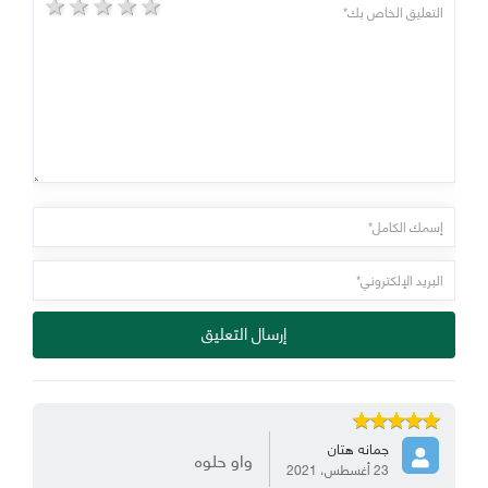
5 stars
4 stars
3 stars
2 stars
1 star
إرسال التعليق
جمانه هتان
واو حلوه
23 أغسطس، 2021