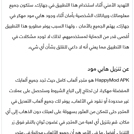
التهديد الأمني أثناء استخدام هذا التطبيق في جهازك. ستكون جميع
معلوماتك وبياناتك الشخصية بأمان أثناء وجود
هابي مود مهكر
في
جهازك. يهتم الجميع بالأمان ، ولهذا السبب يوفر مطورو هذا التطبيق
أقصى قدر من الحماية لمستخدميهم. لذلك لا توجد مشكلات في
هذا التطبيق مما يعني أنه لا داعي للقلق بشأن أي شيء.
عن تنزيل هابي مود
HappyMod APK
هو متجر ألعاب كامل حيث تجد جميع ألعابك
المفضلة مهكرة. لن تحتاج إلى اتباع الشروط وستحصل على عملات
غير محدودة أو نقود في الألعاب. يوفر لك جميع ألعاب التعديل في
المتجر حتى تتمكن من العثور بسهولة على لعبتك دون الذهاب إلى أي
مكان. قم بتنزيل أي لعبة من المتجر في غضون ثوانٍ بالنقر فوق زر
التنزيل. أفضل ما في الأمر هو أن جميع الألعاب مجانية في متجر