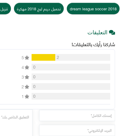
dream league soccer 2018
تحميل دريم ليج 2018 مهكرة
تنزيل لع
التعليقات
شاركنا رأيك بالتعليقات!
2
5
0
4
0
3
0
2
0
1