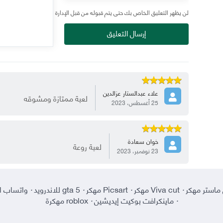
لن يظهر التعليق الخاص بك حتى يتم قبوله من قبل الإدارة
إرسال التعليق
علاء عبدالستار عزالدين
لعبة ممتازة ومشوقه
25 أغسطس، 2023
خوان سعادة
لعبة روعة
23 نوفمبر، 2023
ماستر مهكر
·
Viva cut مهكر
·
Picsart مهكر
·
gta 5 للاندرويد
·
واتساب ا
·
ماينكرافت بوكيت إيديشين
·
roblox مهكرة