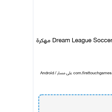
طريقة تثبيت و تنزيل لعبة دريم ليج Dream League Soccer 2018 مهكرة
قم بفك الضغط عن ملف الـ OBB، ضع المجلد com.firsttouchgames.dls.folder على مسار Android /