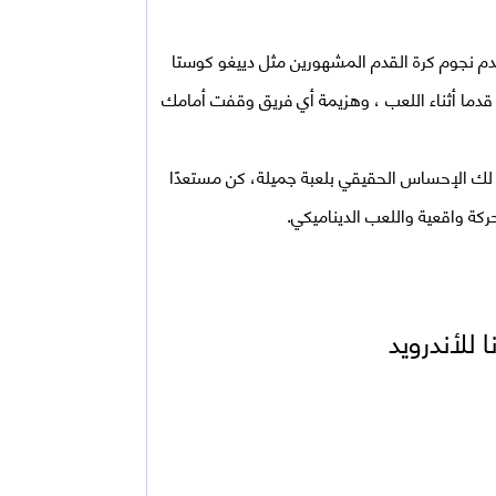
Dream League Socc مهكرة ، استخدم نجوم كرة القدم المشهورين مثل دييغو كوستا
قدما أثناء اللعب ، وهزيمة أي فريق وقفت أمامك
كرة قدم تُظهر لك الإحساس الحقيقي بلعبة جميلة، كن مستعدًا
ركة واقعية واللعب الديناميكي.