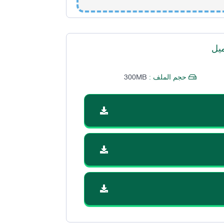
يل
300MB
حجم الملف :