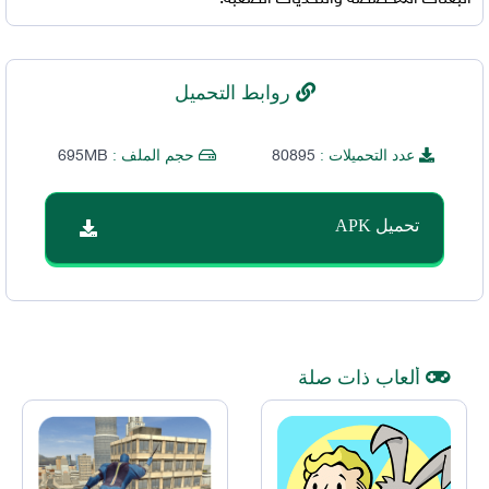
روابط التحميل
695MB
80895
عدد التحميلات :
حجم الملف :
تحميل APK
ألعاب ذات صلة