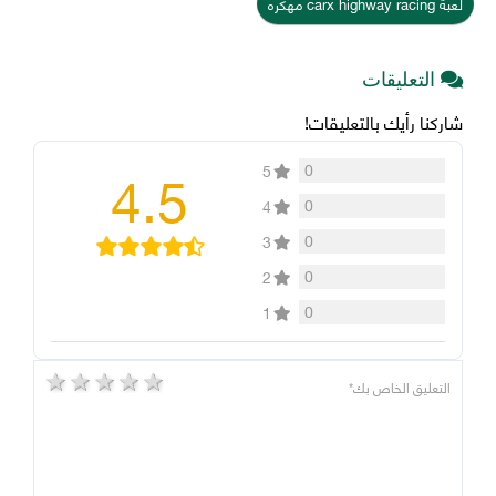
لعبة carx highway racing مهكره
التعليقات
شاركنا رأيك بالتعليقات!
4.5
0
5
0
4
0
3
0
2
0
1
5 stars
4 stars
3 stars
2 stars
1 star