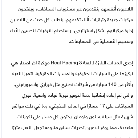
اللاعبون أنفسهم يتقدمون عبر مستويات السباقات، ويفتحون
مركبات جديدة وترقيات أثناء تقدمهم. يتطلب كل حدث من اللاعبين
إدارة مركباتهم بشكل استراتيجي، باستخدام الترقيات لتحسين الأداء
ومنحهم الأفضلية في المسابقات.
إحدى الميزات البارزة لـ
لعبة Real Racing 3 مهكرة اخر اصدار
هي
تركيزها على السيارات الحقيقية والمسارات الحقيقية. تتميز اللعبة
بأكثر من 140 سيارة من شركات تصنيع مثل فيراري ولامبورغيني،
والتي تم إعادة إنشائها بدقة لتوفير تجربة قيادة واقعية. تجري
السباقات على 17 مسارًا في العالم الحقيقي، بما في ذلك مواقع
شهيرة مثل سيلفرستون ولومان. يحتوي كل مسار على تكوينات
متعددة، مما يوفر للاعبين تحديات سباق متنوعة تجعل اللعب مثيرًا
وغير متوقع.