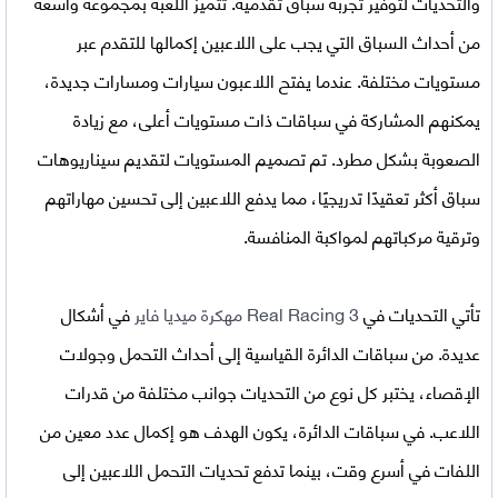
والتحديات لتوفير تجربة سباق تقدمية. تتميز اللعبة بمجموعة واسعة
من أحداث السباق التي يجب على اللاعبين إكمالها للتقدم عبر
مستويات مختلفة. عندما يفتح اللاعبون سيارات ومسارات جديدة،
يمكنهم المشاركة في سباقات ذات مستويات أعلى، مع زيادة
الصعوبة بشكل مطرد. تم تصميم المستويات لتقديم سيناريوهات
سباق أكثر تعقيدًا تدريجيًا، مما يدفع اللاعبين إلى تحسين مهاراتهم
وترقية مركباتهم لمواكبة المنافسة.
تأتي التحديات في
Real Racing 3 مهكرة ميديا فاير
في أشكال
عديدة. من سباقات الدائرة القياسية إلى أحداث التحمل وجولات
الإقصاء، يختبر كل نوع من التحديات جوانب مختلفة من قدرات
اللاعب. في سباقات الدائرة، يكون الهدف هو إكمال عدد معين من
اللفات في أسرع وقت، بينما تدفع تحديات التحمل اللاعبين إلى