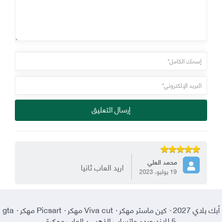
إرسال التعليق
محمد العلي
اريد العاب ثانيا
19 يوليو، 2023
أبك بلاي 2027
·
كين ماستر مهكر
·
Viva cut مهكر
·
Picsart مهكر
·
gta
5 للاندرويد
·
واتساب الذهبي
·
العاب مهكرة