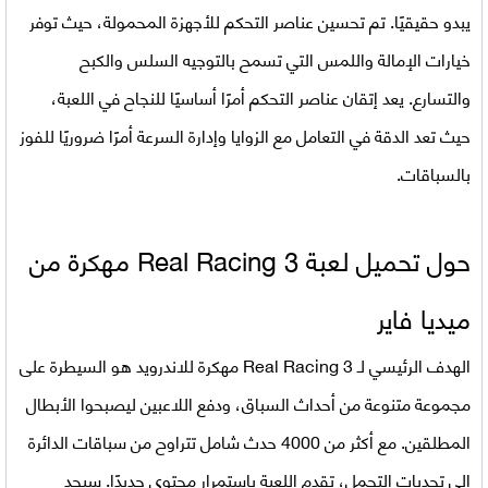
يبدو حقيقيًا. تم تحسين عناصر التحكم للأجهزة المحمولة، حيث توفر
خيارات الإمالة واللمس التي تسمح بالتوجيه السلس والكبح
والتسارع. يعد إتقان عناصر التحكم أمرًا أساسيًا للنجاح في اللعبة،
حيث تعد الدقة في التعامل مع الزوايا وإدارة السرعة أمرًا ضروريًا للفوز
بالسباقات.
حول تحميل
لعبة Real Racing 3 مهكرة من
ميديا فاير
الهدف الرئيسي لـ Real Racing 3 مهكرة للاندرويد هو السيطرة على
مجموعة متنوعة من أحداث السباق، ودفع اللاعبين ليصبحوا الأبطال
المطلقين. مع أكثر من 4000 حدث شامل تتراوح من سباقات الدائرة
إلى تحديات التحمل، تقدم اللعبة باستمرار محتوى جديدًا. سيجد