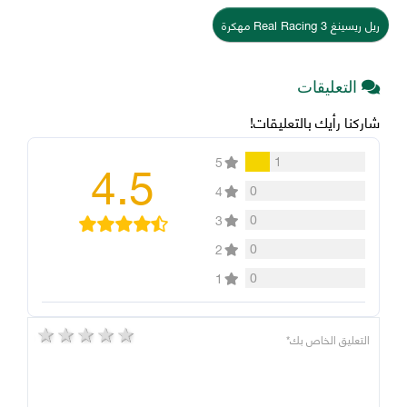
ريل ريسينغ Real Racing 3 مهكرة
التعليقات
شاركنا رأيك بالتعليقات!
4.5
1
5
0
4
0
3
0
2
0
1
5 stars
4 stars
3 stars
2 stars
1 star