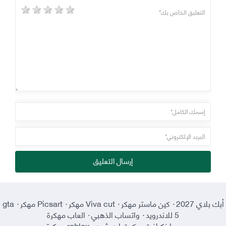
5 stars
4 stars
3 stars
2 stars
1 star
إرسال التعليق
أبك بلاي 2027
·
كين ماستر مهكر
·
Viva cut مهكر
·
Picsart مهكر
·
gta
5 للاندرويد
·
واتساب الذهبي
·
العاب مهكرة
·
ماينكرافت بوكيت إيديشين
·
roblox مهكرة