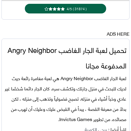
4
/
5
)
31874
(
ADS HERE
تحميل لعبة الجار الغاضب Angry Neighbor
المدفوعة مجانا
لعبة الجار الغاضب Angry Neighbor هي لعبة مغامرة رائعة حيث
لديك للبحث في منزل جارتك وتكشف سره. كان الجار دائما شخصًا غير
عادي وخبأ أشياء في منزله. تصبح فضولياً وتذهب إلى منزله ، لكن
بدلاً من معرفة القصة ، يبدأ في القبض عليك وعليك أن تهرب من
مصائده. من تطوير Invictus Games.
اقرأ أيضا :
ببجي الكورية