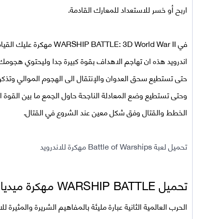
اربح أو خسر للاستعداد للمعارك القادمة.
في
WARSHIP BATTLE: 3D World War II مهكرة
عليك القيا
اندرويد هذه ان تهاجم الاهداف بقوة كبيرة جدا وليحتوي هجومك 
حتى تستطيع سحق العدوان والإنتقال الى الهجوم الموالي وتذكر فه
وحتى تستطيع وضع المعادلة الناجحة حاول الجمع ما بين القوة ال
الخطط والقتال وفق شكل معين عند الشروع في القتال.
تحميل لعبة Battle of Warships مهكرة للاندرويد
تحميل
WARSHIP BATTLE مهكرة ميديا فاير 2024
الحرب العالمية الثانية عبارة مليئة بالمفاهيم الشريرة والمثيرة لل