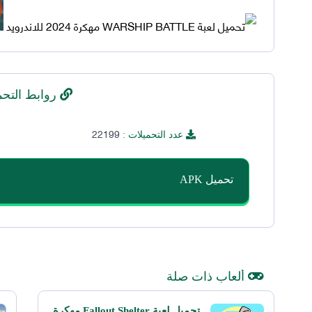
روابط التحم
22199
عدد التحميلات :
تحميل APK
ألعاب ذات صلة
تحميل لعبة Fallout Shelter مهكرة