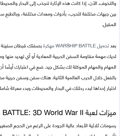
والتخوف. الآن، إذا كانت هذه الإثارة تنجذب إلى البحار والمحي
بين جبهات مختلفة للحرب، بأدوات ومعدات مختلفة، وبالطبع س
المقبل.
بعد
تحميل
WARSHIP BATTLE مهكرة
بصفتك قبطان سفينة خلال
لديك مهمة مقاومة السفن الحربية المعادية أو أي تهديد منها 
المهام والمهام الموكلة لك بشكل جيد. ضع في اعتبارك أيضًا أ
بالفعل خلال الحرب العالمية الثانية. هناك سفن وسفن حربية 
اختيار إحداها لبدء رحلتك في البحار والمحيطات وبدء معركة شام
ميزات لعبة
WARSHIP BATTLE: 3D World War II مه
رسومات ثلاثية الأبعاد عالية الجودة على الرغم من الحجم الصغير 
تأتي إلى معارك بحرية سريعة مع سفن حربية صالحة منذ الحرب العا