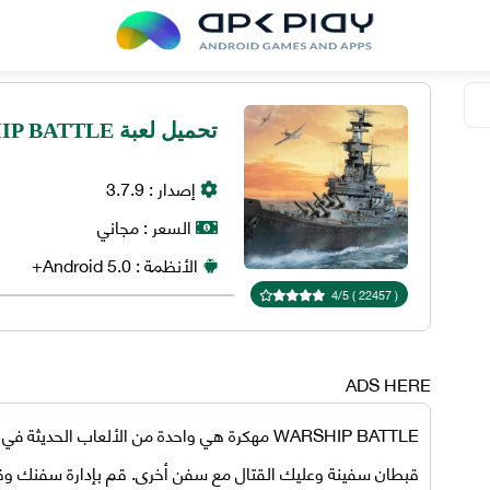
تحميل لعبة WARSHIP BATTLE مهكرة 2024 للاندرويد
إصدار :
3.7.9
السعر :
مجاني
الأنظمة :
5.0+
Android
4
/
5
)
22457
(
ADS HERE
WARSHIP BATTLE مهكرة
هي واحدة من الألعاب الحديثة في فئ
قبطان سفينة وعليك القتال مع سفن أخرى. قم بإدارة سفنك و