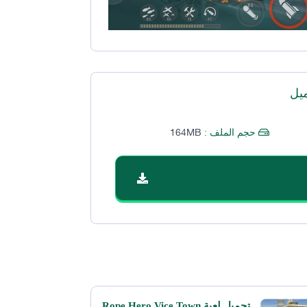
يل
164MB
حجم الملف :
تحميل لعبة Rope Hero Vice Town