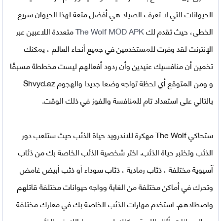
الحيوانات التي لا تعرف الصياد هي أفضل متعة لهذا الحيوان سريع
الخطى، حيث تقدم لك
The Wolf MOD APK
متعددة اللاعبين عبر
الإنترنت لقد وفرت للمستخدمين في جميع أنحاء العالم ، يمكنك
تخمين أن منافسيك عنيدين وأن ردود أفعالهم ليست مخططة مسبقًا
و ومن المتوقع أي لحظة تواجه وضعا جديدا والهجوم Shvyd.az
بالتالي على استعداد تام للمنافسة والفوز في ذلك الوقت.
ستحاكي
The Wolf مهكرة للاندرويد
حياة الذئب حيث ستلعب دور
الذئب وتختبر حياة الذئب. اختر شخصية الذئب الخاصة بك من ذئاب
آسيوية مختلفة ، ذئاب رمادية ، ذئاب سوداء أو ذئب أبيض غامض
وتحرك في أماكن مختلفة من الغابة وواجه حيوانات مختلفة قاتلهم
واصطادهم. استخدم مهارات الذئب الخاصة بك في معارك مختلفة
مع الحيوانات. أثناء اللعبة يمكنك تحسين مهاراتك في الذئب