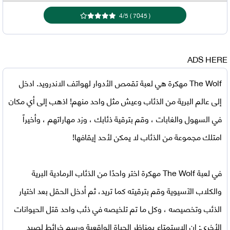
4
/
5
)
7045
(
ADS HERE
The Wolf مهكرة
هي لعبة تقمص الأدوار لهواتف الاندرويد. ادخل
إلى عالم البرية من الذئاب وعيش مثل واحد منهم! اذهب إلى أي مكان
في السهول والغابات ، وقم بترقية ذئابك ، وزد مهاراتهم ، وأخيراً
امتلك مجموعة من الذئاب لا يمكن لأحد إيقافها!
في
لعبة The Wolf مهكرة
اختر واحدًا من الذئاب الرمادية البرية
والكلاب الآسيوية وقم بترقيته كما تريد، ثم أدخل الحقل بعد اختيار
الذئب وتخصيصه ، وكل ما تم تلخيصه في ذئب واحد قتل الحيوانات
الأخرى: إن الاستمتاع بمناظر الحياة الواقعية ورسم خرائط لصيد