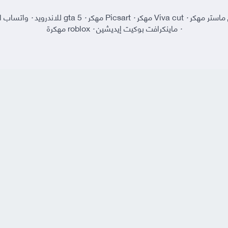
ماستر مهكر
·
Viva cut مهكر
·
Picsart مهكر
·
gta 5 للاندرويد
·
واتساب ا
·
ماينكرافت بوكيت إيديشين
·
roblox مهكرة