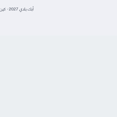
أبك بلاي 2027
·
كين 