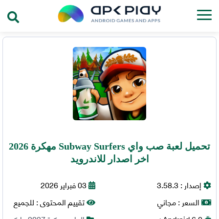
تحميل لعبة صب واي Subway Surfers مهكرة 2026
اخر اصدار للاندرويد
إصدار :
3.58.3
03 فبراير 2026
السعر :
مجاني
تقييم المحتوى :
للجميع
6.0+
Android
العاب مهكرة 2027
,
اركيد