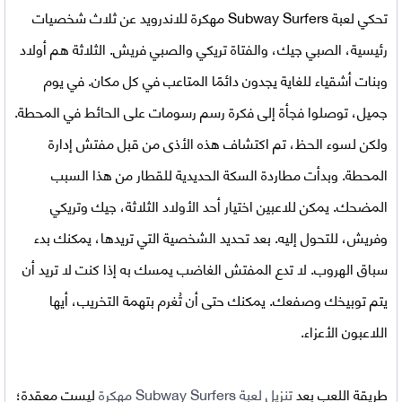
تحكي
لعبة Subway Surfers مهكرة للاندرويد
عن ثلاث شخصيات
رئيسية، الصبي جيك، والفتاة تريكي والصبي فريش. الثلاثة هم أولاد
وبنات أشقياء للغاية يجدون دائمًا المتاعب في كل مكان. في يوم
جميل، توصلوا فجأة إلى فكرة رسم رسومات على الحائط في المحطة.
ولكن لسوء الحظ، تم اكتشاف هذه الأذى من قبل مفتش إدارة
المحطة. وبدأت مطاردة السكة الحديدية للقطار من هذا السبب
المضحك. يمكن للاعبين اختيار أحد الأولاد الثلاثة، جيك وتريكي
وفريش، للتحول إليه. بعد تحديد الشخصية التي تريدها، يمكنك بدء
سباق الهروب. لا تدع المفتش الغاضب يمسك به إذا كنت لا تريد أن
يتم توبيخك وصفعك. يمكنك حتى أن تُغرم بتهمة التخريب، أيها
اللاعبون الأعزاء.
طريقة اللعب بعد
تنزيل لعبة Subway Surfers مهكرة
ليست معقدة؛