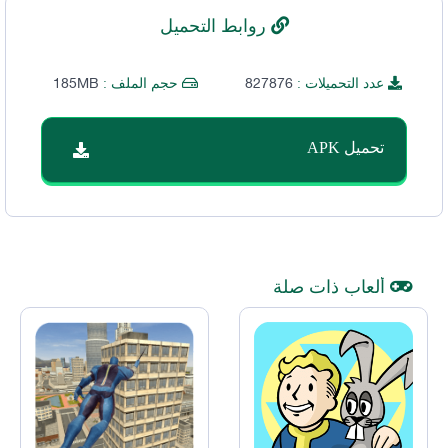
روابط التحميل
185MB
827876
عدد التحميلات :
حجم الملف :
تحميل APK
ألعاب ذات صلة