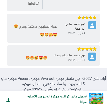
تنزلونها
كرم محمد عباس
لعبة السابوي ممتعة ومرح
ابو رحمة
24 يناير، 2022
كرم محمد عباس ابو رحمة
24 يناير، 2022
أبك بلاي 2027
·
كين ماستر مهكر
·
Viva cut مهكر
·
Picsart مهكر
·
gta
5 للاندرويد
·
واتساب الذهبي
·
العاب مهكرة
·
ماينكرافت بوكيت إيديشين
·
roblox مهكرة
تحميل ماين كرافت مهكرة للاندرويد الاصليه
مجانا