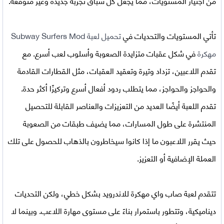
من اجتياز المستويات، مما يجعل كل سباق تجربة جديدة وغير متوقعة.
تأتي المستويات والتحديات في
تحميل لعبة Subway Surfers Mod
مهكرة
في شكل عقبات متزايدة الصعوبة وأسلوب لعب أسرع. مع
تقدم اللاعبين، تزداد وتيرة وتعقيد العقبات، مثل القطارات القادمة
والحواجز والحواجز، مما يتطلب ردود أفعال أسرع وتركيزًا أكثر حدة.
تقدم اللعبة أيضًا العديد من التعزيزات والعناصر القابلة للتحصيل
المنتشرة على طول المسارات، مما يضيف طبقات من الصعوبة
حيث يقرر اللاعبون ما إذا كانوا سيخاطرون بالذهاب للحصول على تلك
العملة الإضافية أو التعزيز.
تتقدم
لعبة صاب واي مهكرة للاندرويد
بشكل خطي، ولكن التحديات
ديناميكية، وتتطور باستمرار بناءً على مستوى مهارة اللاعب. وبينما لا