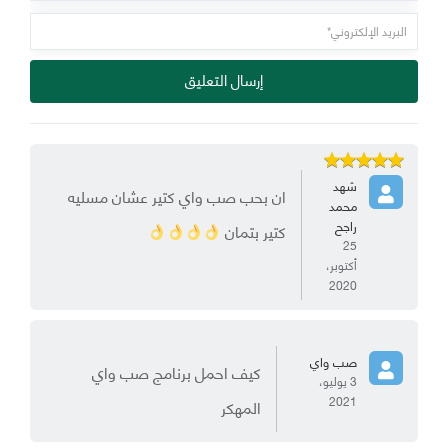
إرسال التعليق
شهد
ان بحب صب واي كتير عشان مسليه
محمد
راجح
كتير بتمان
25
أكتوبر،
2020
صب واي
كيف احمل برنامج صب واي
3 يوليو،
2021
المهكر