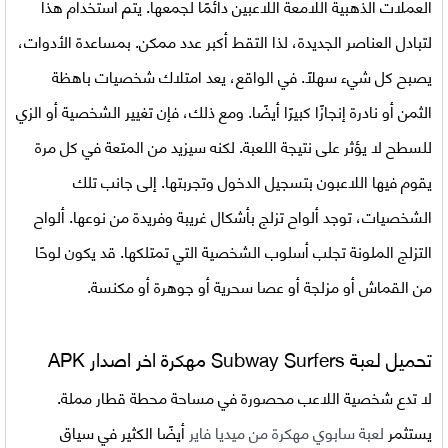
العملات الذهبية اللامعة اللاعبين دائمًا لجمعها. يتم استخدام هذا
لتبادل العناصر الجديدة، لذا التقط أكبر عدد ممكن. بمساعدة الأدوات،
يصبح كل شيء سهلاً. في الواقع، يعد امتلاك شخصيات باهظة
الثمن أو نادرة إنجازًا كبيرًا أيضًا. ومع ذلك، فإن تغيير الشخصية أو الزي
للسطح لا يؤثر على نتيجة اللعبة. لكنه سيزيد من المتعة في كل مرة
يقوم فيها اللاعبون بتسجيل الدخول وتجربتها. إلى جانب تلك
الشخصيات، توجد ألواح تزلج بأشكال غريبة وفريدة من نوعها. ألواح
التزلج الملونة تجلب أسلوب الشخصية التي تمتلكها. قد يكون لوحًا
من القماش أو مزلجة أو عصا سحرية أو جوهرة أو مكنسة.
تحميل لعبة Subway Surfers مهكرة اخر اصدار APK
لا تدع شخصية اللاعب محصورة في مساحة محطة قطار مملة.
يستثمر
لعبة سابوي مهكرة من ميديا فاير
أيضًا الكثير في سياق