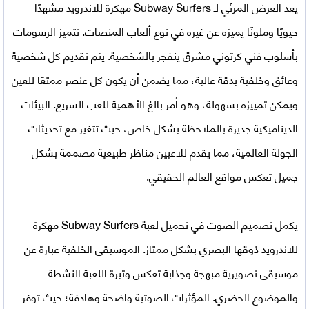
يعد العرض المرئي لـ Subway Surfers مهكرة للاندرويد مشهدًا
حيويًا وملونًا يميزه عن غيره في نوع ألعاب المنصات. تتميز الرسومات
بأسلوب فني كرتوني مشرق ينفجر بالشخصية. يتم تقديم كل شخصية
وعائق وخلفية بدقة عالية، مما يضمن أن يكون كل عنصر ممتعًا للعين
ويمكن تمييزه بسهولة، وهو أمر بالغ الأهمية للعب السريع. البيئات
الديناميكية جديرة بالملاحظة بشكل خاص، حيث تتغير مع تحديثات
الجولة العالمية، مما يقدم للاعبين مناظر طبيعية مصممة بشكل
جميل تعكس مواقع العالم الحقيقي.
يكمل تصميم الصوت في
تحميل لعبة Subway Surfers مهكرة
للاندرويد
ذوقها البصري بشكل ممتاز. الموسيقى الخلفية عبارة عن
موسيقى تصويرية مبهجة وجذابة تعكس وتيرة اللعبة النشطة
والموضوع الحضري. المؤثرات الصوتية واضحة وهادفة؛ حيث توفر