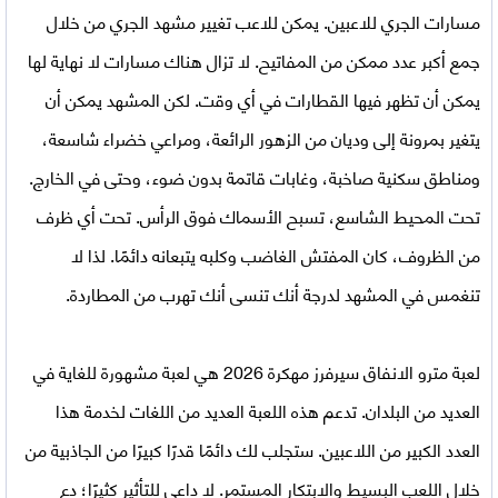
مسارات الجري للاعبين. يمكن للاعب تغيير مشهد الجري من خلال
جمع أكبر عدد ممكن من المفاتيح. لا تزال هناك مسارات لا نهاية لها
يمكن أن تظهر فيها القطارات في أي وقت. لكن المشهد يمكن أن
يتغير بمرونة إلى وديان من الزهور الرائعة، ومراعي خضراء شاسعة،
ومناطق سكنية صاخبة، وغابات قاتمة بدون ضوء، وحتى في الخارج.
تحت المحيط الشاسع، تسبح الأسماك فوق الرأس. تحت أي ظرف
من الظروف، كان المفتش الغاضب وكلبه يتبعانه دائمًا. لذا لا
تنغمس في المشهد لدرجة أنك تنسى أنك تهرب من المطاردة.
لعبة مترو الانفاق سيرفرز مهكرة 2026
هي لعبة مشهورة للغاية في
العديد من البلدان. ​​تدعم هذه اللعبة العديد من اللغات لخدمة هذا
العدد الكبير من اللاعبين. ستجلب لك دائمًا قدرًا كبيرًا من الجاذبية من
خلال اللعب البسيط والابتكار المستمر. لا داعي للتأثير كثيرًا؛ دع