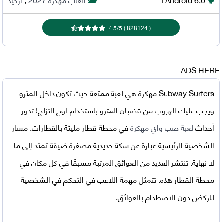
4.5
/
5
)
828124
(
ADS HERE
Subway Surfers مهكرة
هي لعبة ممتعة حيث تكون داخل المترو
ويجب عليك الهروب من قضبان المترو باستخدام لوح التزلج! تدور
أحداث
لعبة صب واي مهكرة
في محطة قطار مليئة بالقطارات. مسار
الشخصية الرئيسية عبارة عن سكة حديدية مصغرة ضيقة تمتد إلى ما
لا نهاية. تنتشر العديد من العوائق المرتبة مسبقًا في كل مكان في
محطة القطار هذه. تتمثل مهمة اللاعب في التحكم في الشخصية
للركض دون الاصطدام بالعوائق.