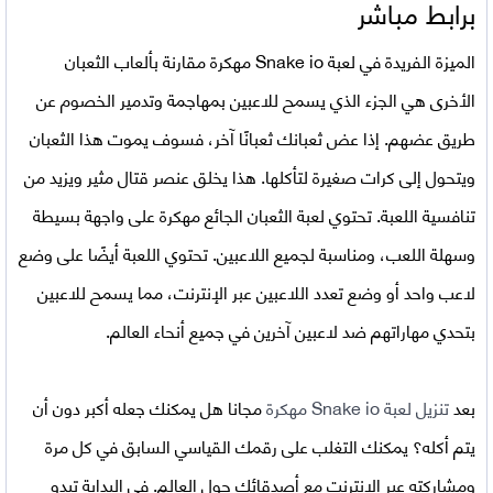
برابط مباشر
الميزة الفريدة في
لعبة Snake io مهكرة
مقارنة بألعاب الثعبان
الأخرى هي الجزء الذي يسمح للاعبين بمهاجمة وتدمير الخصوم عن
طريق عضهم. إذا عض ثعبانك ثعبانًا آخر، فسوف يموت هذا الثعبان
ويتحول إلى كرات صغيرة لتأكلها. هذا يخلق عنصر قتال مثير ويزيد من
تنافسية اللعبة. تحتوي لعبة الثعبان الجائع مهكرة على واجهة بسيطة
وسهلة اللعب، ومناسبة لجميع اللاعبين. تحتوي اللعبة أيضًا على وضع
لاعب واحد أو وضع تعدد اللاعبين عبر الإنترنت، مما يسمح للاعبين
بتحدي مهاراتهم ضد لاعبين آخرين في جميع أنحاء العالم.
بعد
تنزيل لعبة Snake io مهكرة
مجانا هل يمكنك جعله أكبر دون أن
يتم أكله؟ يمكنك التغلب على رقمك القياسي السابق في كل مرة
ومشاركته عبر الإنترنت مع أصدقائك حول العالم. في البداية تبدو