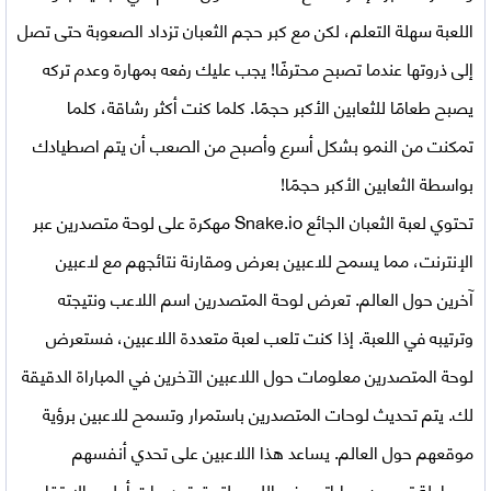
اللعبة سهلة التعلم، لكن مع كبر حجم الثعبان تزداد الصعوبة حتى تصل
إلى ذروتها عندما تصبح محترفًا! يجب عليك رفعه بمهارة وعدم تركه
يصبح طعامًا للثعابين الأكبر حجمًا. كلما كنت أكثر رشاقة، كلما
تمكنت من النمو بشكل أسرع وأصبح من الصعب أن يتم اصطيادك
بواسطة الثعابين الأكبر حجمًا!
تحتوي
لعبة الثعبان الجائع Snake.io مهكرة
على لوحة متصدرين عبر
الإنترنت، مما يسمح للاعبين بعرض ومقارنة نتائجهم مع لاعبين
آخرين حول العالم. تعرض لوحة المتصدرين اسم اللاعب ونتيجته
وترتيبه في اللعبة. إذا كنت تلعب لعبة متعددة اللاعبين، فستعرض
لوحة المتصدرين معلومات حول اللاعبين الآخرين في المباراة الدقيقة
لك. يتم تحديث لوحات المتصدرين باستمرار وتسمح للاعبين برؤية
موقعهم حول العالم. يساعد هذا اللاعبين على تحدي أنفسهم
ومحاولة تحسين مهاراتهم في اللعب لتحقيق درجات أعلى والارتقاء