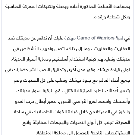
بمساعدة الأسلحة المذكورة أعلاه وبخطة وتكتيكات المعركة المناسبة
وبكل شجاعة وإقدام.
في
لعبة
Game of Warriors مهكرة
عليك أن تدافع عن مدينتك ضد
العفاريت والعفاريت ، وما إلى ذلك. اتصل وتدريب الأشخاص في
مدينتك وتعليمهم كيفية استخدام أسلحتهم وحماية أسوار المدينة.
تولي قيادة جيشك وقهر مدن أخرى وتحقيق النصر. انشر حضارتك في
جميع أنحاء العالم مع جنود جيشك وتغلب على كل التحديات وقم
بتدمير أعدائك. تجنيد المرتزقة للقتال.، قم بترقية أسوار مدينتك
وأسلحتك واستعد لغزو الأراضي الأخرى. تدمير أبطال حرب العدو
والفوز في المعركة من خلال قيادة القوات الخاصة بك في ساحة
المعركة. تجنب كل أنواع التحديات والهجمات المفاجئة واتبع
الاستراتيجيات الناجحة للوصول إلى مملكة المنطقة.