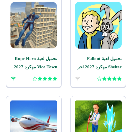
تحميل لعبة Fallout
تحميل لعبة Rope Hero
Shelter مهكرة 2027 اخر
Vice Town مهكرة 2027
اصدار للاندرويد
للاندرويد