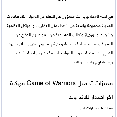
في لعبة المحاربين، أنت مسؤول عن الدفاع عن المدينة! لقد هاجمت
المدينة مجموعة واسعة من الأعداء مثل العفاريت والهياكل العظمية
والأورك والورجينز وتطلب المساعدة من المواطنين للدفاع عن
المدينة ومنحهم أسلحة مختلفة ومن ثم منحهم التدريب اللازم. تريد
الدفاع عن المدينة! تدريب القوات الخاصة بك ومهاجمة الأعداء
وإسقاطهم واحدا تلو الآخر!
مميزات تحميل Game of Warriors مهكرة
اخر اصدار للاندرويد
هناك 4 حضارات لقهر.
اختر من قادة مختلفين لقيادة جيشك.