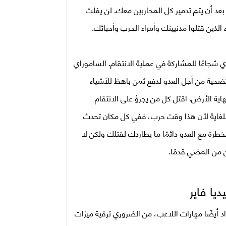
عد أن يتم تدمير كل المحاربين معك. لن يفلت
لذين قتلوا مدنيينك وأمراء الحرب وأحبائك.
جاعًا للمشاركة في عملية الانتقام. الساموراي
حية من أجل العدو لدفع ثمن باهظ للأشياء
اية الأرض. اقتل كل من يجرؤ على الانتقام
 للغاية لأن هذا وقت حرب، ففي كل مكان تحدث
خطرة مع العدو دائمًا ما يطاردك لقتلك ولكن لا
ن من المضي قدمًا.
اد أيضًا مهارات اللاعب، من الضروري ترقية ميزات