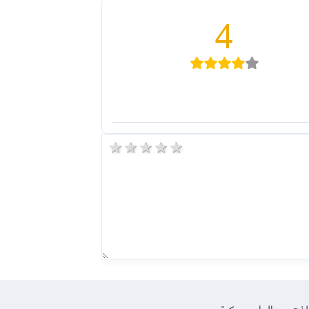
4
5 stars
4 stars
3 stars
2 stars
1 star
لذهبي
·
العاب مهكرة