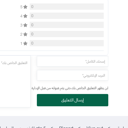
0
5
0
4
0
3
0
2
0
1
لن يظهر التعليق الخاص بك حتى يتم قبوله من قبل الإدارة
إرسال التعليق
ماستر مهكر
·
Viva cut مهكر
·
Picsart مهكر
·
gta 5 للاندرويد
·
واتساب ا