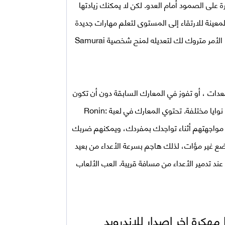
 على الصمود أمام العدو. لكن لا يمكنك زيادتها
معينة للارتقاء إلى المستوى لتعلم مهارات جديدة
في كل مستوى، فهذه المهارات لها أيضًا سمات إضافية. الدعم، الأمر متروك لك لتعديله لمنح شخصية Samurai
ات ، أو تفوز في المعارك السابقة دون أن تكون
وايا مختلفة. تحتوي المعارك في لعبة
Ronin:
ب مواجهتهم أثناء تواجدك بمفردك، ويمكنهم ضربك
ع غير مؤات، لذلك هاجم بسرعة الأعداء من بعيد
د تدمير الأعداء من مسافة قريبة. العب الألعاب