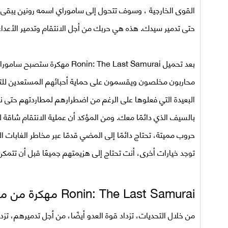
القوى الخارجية ، وسوف تتحول إلى ساموراي اسمه رونين يبقى ب
حتى تدمير سيدك. هذه هي حربك من أجل الانتقام وتدمير الأعداء ا
بعد
تحميل
Ronin: The Last Samurai مهكرة
ستصبح ساموراي ش
محاربون مخلصون ويقسمون على حماية أحبائهم المستعدين للتض
البعيدة التي فعلوها على الرغم من اضطرارهم لمطاردتهم حتى نه
بالسيف الذي دائمًا معك. ومن المؤكد أن عملية الانتقام شاقة
حروب مميتة، تحتاج دائمًا إلى المضي قدمًا عبر مخاطر الغابات ال
توجد خيارات أخرى، أنت تحتاج إلى هزيمتهم جميعًا قبل أن تتمك
Ronin: The Last Samurai مهكرة من ميديا فاير
من خلال التحديات، تزداد قوة العدو أيضًا، من أجل تدميرهم، تزد