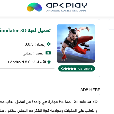
تحميل لعبة Parkour Simulator 3D مهكرة للاندرويد
إصدار :
3.6.5
السعر :
مجاني
الأنظمة :
8.0+
Android
4
/
5
)
2854
(
ADS HERE
Parkour Simulator 3D مهكرة
هي واحدة من افضل العاب محاكاة
والتغلب على العقبات ومواءمة قوة القفز مع النجاح. ستكون ه