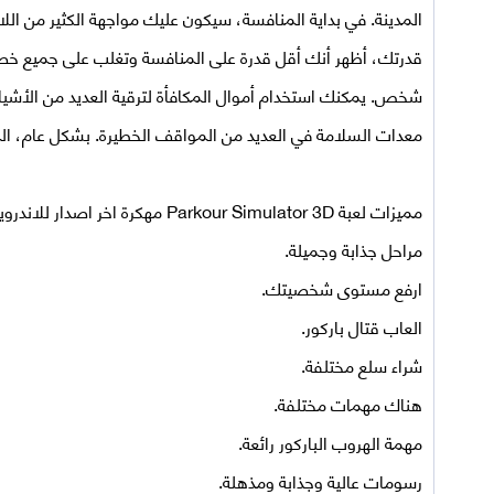
المدينة. في بداية المنافسة، سيكون عليك مواجهة الكثير من اللاع
قدرتك، أظهر أنك أقل قدرة على المنافسة وتغلب على جميع خصو
شخص. يمكنك استخدام أموال المكافأة لترقية العديد من الأشياء،
معدات السلامة في العديد من المواقف الخطيرة. بشكل عام، ا
مميزات لعبة
Parkour Simulator 3D مهكرة اخر اصدار للاندرويد
مراحل جذابة وجميلة.
ارفع مستوى شخصيتك.
العاب قتال باركور.
شراء سلع مختلفة.
هناك مهمات مختلفة.
مهمة الهروب الباركور رائعة.
رسومات عالية وجذابة ومذهلة.