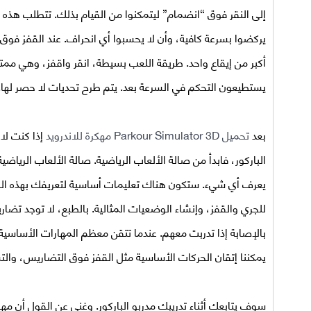
إلى النقر فوق “انضمام” ليتمكنوا من القيام بذلك. تتطلب هذه ا
يركضوا بسرعة كافية، وأن لا يحسبوا أي انحراف. عند القفز فوق
أكبر من إيقاع واحد. طريقة اللعب بسيطة، انقر واقفز، وهي ممتع
يستطيعون التحكم في السرعة بعد. يتم طرح تحديات لا حصر لها
بعد
تحميل
Parkour Simulator 3D مهكرة للاندرويد
إذا كنت لاع
الباركور، فابدأ من صالة الألعاب الرياضية. صالة الألعاب الري
يعرف أي شيء. ستكون هناك تعليمات أساسية لتعريفك بهذه الريا
للجري والقفز، وإنشاء الوضعيات المثالية. بالطبع، لا توجد تض
بالإصابة إذا تدربت معهم. عندما تتقن معظم المهارات الأساسي
يمكننا إتقان الحركات الأساسية مثل القفز فوق التضاريس، والت
سوف يتابعك أثناء تدريبك مدربو الباركور. وغني عن القول أن مهار