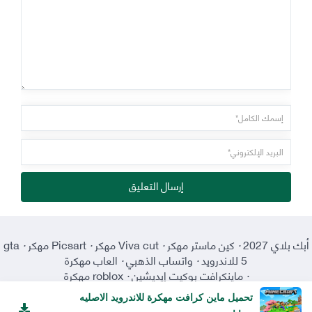
إرسال التعليق
أبك بلاي 2027
·
كين ماستر مهكر
·
Viva cut مهكر
·
Picsart مهكر
·
gta
5 للاندرويد
·
واتساب الذهبي
·
العاب مهكرة
·
ماينكرافت بوكيت إيديشين
·
roblox مهكرة
تحميل ماين كرافت مهكرة للاندرويد الاصليه