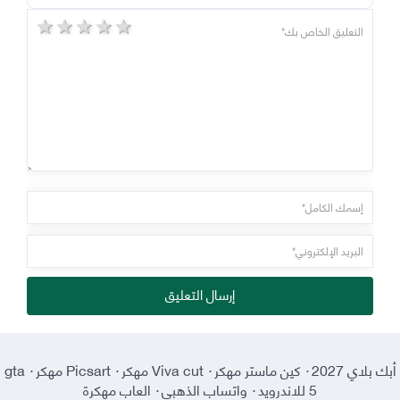
5 stars
4 stars
3 stars
2 stars
1 star
إرسال التعليق
أبك بلاي 2027
·
كين ماستر مهكر
·
Viva cut مهكر
·
Picsart مهكر
·
gta
5 للاندرويد
·
واتساب الذهبي
·
العاب مهكرة