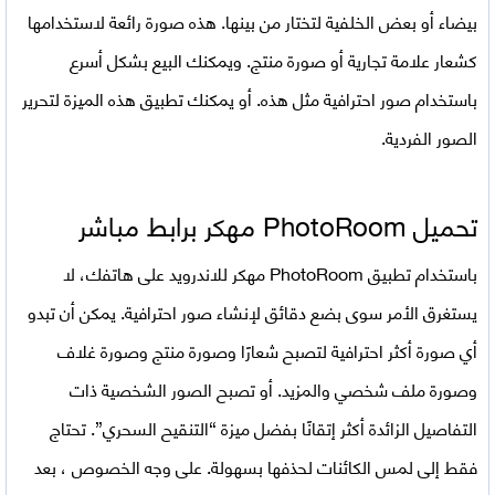
بيضاء أو بعض الخلفية لتختار من بينها. هذه صورة رائعة لاستخدامها
كشعار علامة تجارية أو صورة منتج. ويمكنك البيع بشكل أسرع
باستخدام صور احترافية مثل هذه. أو يمكنك تطبيق هذه الميزة لتحرير
الصور الفردية.
تحميل
PhotoRoom مهكر برابط مباشر
باستخدام
تطبيق
PhotoRoom مهكر للاندرويد
على هاتفك، لا
يستغرق الأمر سوى بضع دقائق لإنشاء صور احترافية. يمكن أن تبدو
أي صورة أكثر احترافية لتصبح شعارًا وصورة منتج وصورة غلاف
وصورة ملف شخصي والمزيد. أو تصبح الصور الشخصية ذات
التفاصيل الزائدة أكثر إتقانًا بفضل ميزة “التنقيح السحري”. تحتاج
فقط إلى لمس الكائنات لحذفها بسهولة. على وجه الخصوص ، بعد