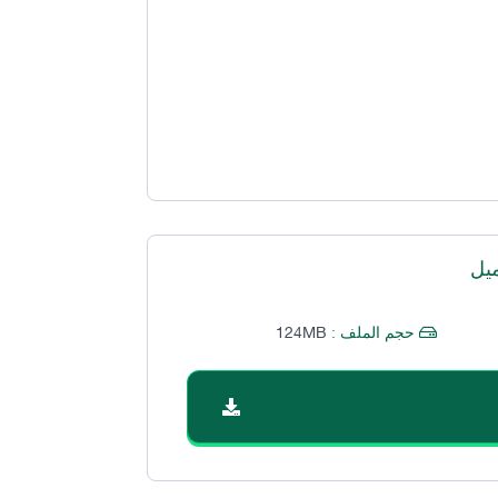
يل
124MB
حجم الملف :