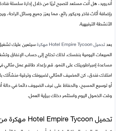
أندرويد، هل أنت مستعد لتصبح ثريًا من خلال إدارة سلسلة فن
بإضافة أثاث فاخر وديكور رائع، مما يعزز جميع وسائل الراحة، 
الأنشطة الترفيهية.
بعد
تحميل Hotel Empire Tycoon مهكرة
سيتعين عليك تشغيل 
المبيعات اليومية بنفسك. لذلك تحتاج إلى حساب الإنفاق وتشغيل
مساعدة إمبراطوريتك على النمو. قم بإعداد طاقم عمل مثالي في 
امتلاك فندق، كن المضيف المثالي لضيوفك وترقية منشآتك با
أو توسيع المسبح، والحفاظ على غرف الضيوف دائما في حالة أن
وقت الخمول اليوم واستثمر دخلك برؤية العمل.
تحميل
Hotel Empire Tycoon مهكرة من ميديا فاير
كما هو الحال في الحياة الحقيقية، لا أحد ينجح في المرة الأول