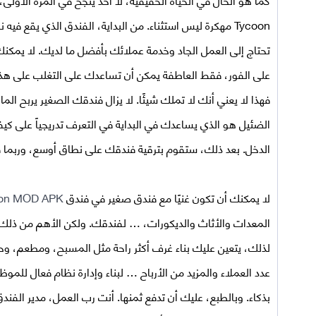
Tycoon مهكرة
ليس استثناء. من البداية، الفندق الذي يقع فيه
تحتاج إلى العمل الجاد وخدمة عملائك بأفضل ما لديك. لا يمكنك
على الفور، فقط العاطفة يمكن أن تساعدك على التغلب على هذ
فهذا لا يعني أنك لا تملك شيئًا. لا يزال فندقك الصغير يربح المال، 
الضئيل هو الذي يساعدك في البداية في التعرف تدريجياً على كيف
الدخل. بعد ذلك، ستقوم بترقية فندقك على نطاق أوسع، وربما فندق 5 
لا يمكنك أن تكون غنيًا مع فندق صغير في فندق
oon MOD APK
المعدات والأثاث والديكورات، … لفندقك. ولكن الأهم من ذلك، 
لذلك، يتعين عليك بناء غرف أكثر راحة مثل المسبح، ومطعم، وحد
عدد العملاء والمزيد من الأرباح … لبناء وإدارة نظام فعال لل
بذكاء. وبالطبع، عليك أن تدفع ثمنها. أنت رب العمل، مدير الفندق