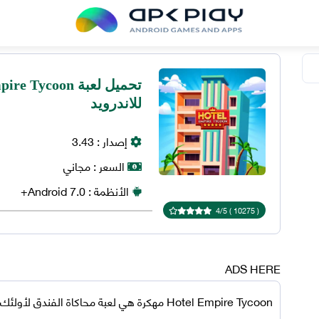
للاندرويد
إصدار :
3.43
السعر :
مجاني
الأنظمة :
7.0+
Android
4
/
5
)
10275
(
ADS HERE
Hotel Empire Tycoon مهكرة
هي لعبة محاكاة الفندق لأولئك ال