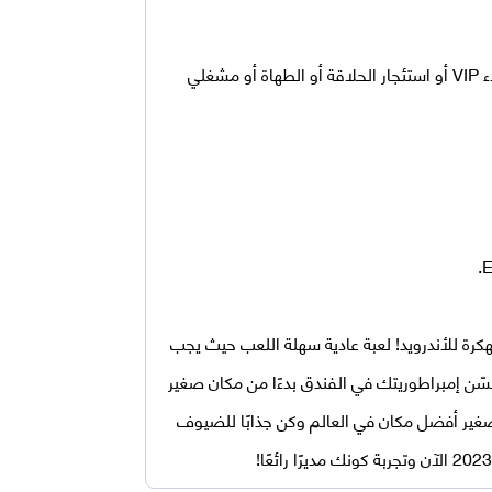
توظيف حراس حمام السباحة أو خدمات القيادة أو التدليك لعملاء VIP أو استئجار الحلاقة أو الطهاة أو مشغلي
رة للأندرويد
! لعبة عادية سهلة اللعب حيث يجب
 حسّن إمبراطوريتك في الفندق بدءًا من مكان صغير
غير أفضل مكان في العالم وكن جذابًا للضيوف
الآن وتجربة كونك مديرًا رائعًا!