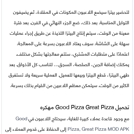
لتحضير بيتزا سيضع اللاعبون المكونات في المقلاة، ثم يضيفون
التوابل المناسبة. بعد ذلك، ضع الجزء النهائي في الفرن. بعد فترة
معينة من الوقت، سيتم إنتاج البيتزا اللذيذة عن طريق إجراء عمليات
سهلة على الشاشة. سوف يعتاد اللاعبون بسرعة على المعالجة.
اعتمادًا على متطلبات المشتري، ستتم معالجتها بشكل مختلف.
يمكنك إضافة الجبن، الصلصة، السجق… لتناسب كل الأذواق. بعد
طهي البيتزا، قطع البيتزا وبيعها للعميل. العملية سريعة ولا تستغرق
الكثير من الوقت. سيتمكن معظم اللاعبين من القيام بذلك بسرعة.
تحميل
Good Pizza Great Pizza مهكره
مع وجود قاعدة عملاء كبيرة للغاية، سيحتاج اللاعبون في
Good
Pizza, Great Pizza MOD APK
إلى الحفاظ على قدوم العملاء إلى