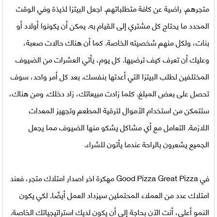
متجرهم. راضية عن كافة متطلباتهم. اجعل البيتزا لذيذة وفي الوقت
المحدد ما يحتاج كل مشتري إلى القيام به. يمكن أن يكونوا أولاد أو
بنات، ولكل منهم شخصيته الخاصة. كما أن هناك حالات صعبة،
وعليك أن تعرف كيف ترضيها. كل يوم، يأتي العشرات من الضيوف
المختلفين لطلب البيتزا التي أعدتها بنفسك. بعد كل أمر واحد، سوف
تحصل على بعض المبلغ. كلما زادت مبيعاتك، زاد دخلك. ومن هناك،
ستتمكن من استخدام الأموال لترقية المطعم وتجهيز المعدات
اللازمة. التعامل مع أي مشاكل يشكو منها الضيوف مما يجعل
الجميع يشعرون بالراحة عندما يأتون للشراء.
في
Good Pizza Great Pizza مهكرة
اخر اصدار امتلاك متجر، فعند
امتلاك عدد من العملاء المحتملين سيزداد العمل أيضًا. لكي يكون
النمو أعلى، أنت الآن بحاجة إلى أن يكون لديك استراتيجياتك الخاصة.