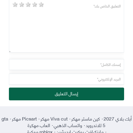
5 stars
4 stars
3 stars
2 stars
1 star
إرسال التعليق
أبك بلاي 2027
·
كين ماستر مهكر
·
Viva cut مهكر
·
Picsart مهكر
·
gta
5 للاندرويد
·
واتساب الذهبي
·
العاب مهكرة
·
ماينكرافت بوكيت إيديشين
·
roblox مهكرة