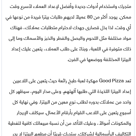
متجرك واستخدام أدوات جديدة وأفضل لإعداد العملاء لأسرع وقت
ممكن. يوجد أكثر من 80 عميلًا لديهم طلبات بيتزا فريدة من نوعها في
أي وقت. لذا بذل قصارى جهدك لاحترام متطلبات عملائك، فهناك
مواد مختلفة مثل اللحوم والبصل والفطر والخبز والأسماك وما إلى
ذلك متوفرة في اللعبة، وبناءً على طلب العملاء، يتعين عليك إعداد
البيتزا المختلفة ووضعها في الفرن.
تعد
Good Pizza مهكرة
لعبة طبخ رائعة حيث يتعين على اللاعبين
إعداد البيتزا اللذيذة التي طلبها آلهتهم. وعلى مدار اليوم، سيظهر كل
واحد من عملائك بدوره لطلب نوع معين من البيتزا. وفي نهاية كل
أسبوع يتعين على اللاعب القيام بأرقام الأعمال. سيكلف الإيجار
والمكونات أموالاً، وعليك التأكد من أن نسبة مبيعاتك كافية لتغطية
التكاليف الرأسمالية لشركتك. ستدرك قريبًا أن مطعم البيتزا لا يدر