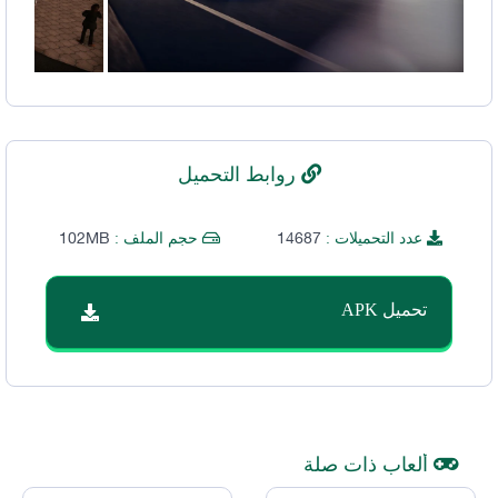
روابط التحميل
102MB
14687
عدد التحميلات :
حجم الملف :
تحميل APK
ألعاب ذات صلة