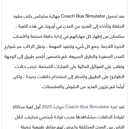
بعد
تحميل Coach Bus Simulator مهكرة
ستجلس خلف مقود
الحافلة وتأخذه إلى العديد من المدن في أوروبا. في هذه اللعبة ،
ستتمكن من إظهار كل مهاراتهم في إدارة حافلة ضخمة واكتساب
الخبرة اللازمة. جمع كل شيء وتنفيذ المهمة ، ونقل الركاب عبر شوارع
المدن الصغيرة والطرق السريعة. قم بتضمين أقصر طريق إلى الوجهة
وتغلب على العوائق المائية على العبارات الضخمة. تجنب حالات
الطوارئ على الطريق واضطر إلى استخدام حافلات جديدة ، ولكن
أيضًا قم بتزيين العديد من النقوش والملصقات.
تعد
لعبة
Coach Bus Simulator مهكرة 2025
أول لعبة محاكاة
لقيادة الحافلات ستشاهدها مدرب قيادة شخصي محترف. انقل
الناس بين المدن المختلفة واعرض لهم مناظر طبيعية جميلة