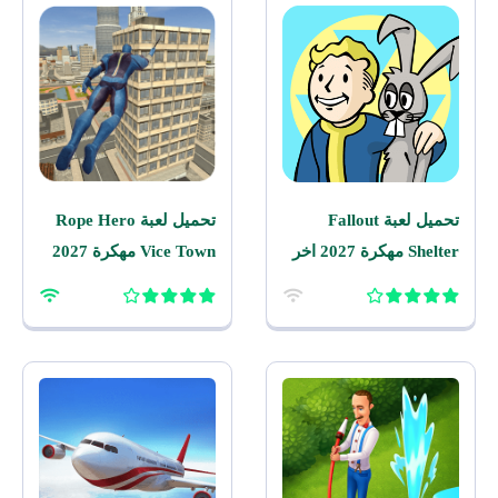
تحميل لعبة Fallout
تحميل لعبة Rope Hero
Shelter مهكرة 2027 اخر
Vice Town مهكرة 2027
اصدار للاندرويد
للاندرويد