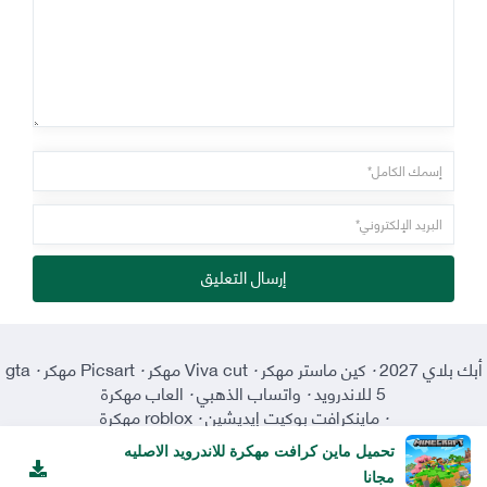
إرسال التعليق
أبك بلاي 2027
·
كين ماستر مهكر
·
Viva cut مهكر
·
Picsart مهكر
·
gta
5 للاندرويد
·
واتساب الذهبي
·
العاب مهكرة
·
ماينكرافت بوكيت إيديشين
·
roblox مهكرة
تحميل ماين كرافت مهكرة للاندرويد الاصليه
مجانا