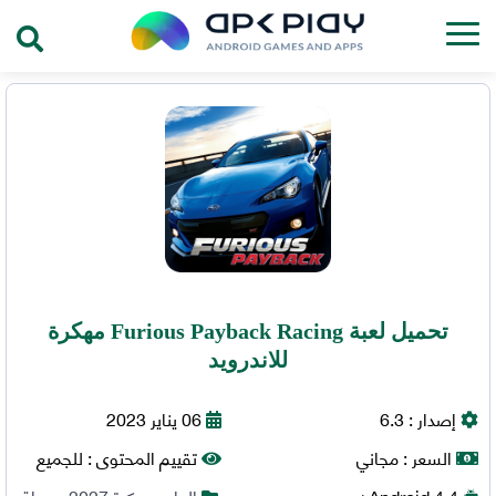
تحميل لعبة Furious Payback Racing مهكرة
للاندرويد
إصدار :
6.3
06 يناير 2023
السعر :
مجاني
تقييم المحتوى :
للجميع
4.4+
Android
العاب مهكرة 2027
,
سباق