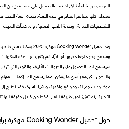
الموسم، وإنشاء أطباق لذيذة، والحصول على مساعدين من الحيوان
سعداء، كلها مفاتيح النجاح في هذه اللعبة. تحتوي لعبة الطبخ 
الشخصيات الجذابة، وتجربة اللعب الصعبة، والمكافآت اللذيذة.
بعد
تحميل
Cooking Wonder مهكرة 2025
يمكنك منح طاهيك مظ
وملامح وجهه لجعله حيويًا أو بارزًا. قم بتغيير لون هذه المكونات
سيسمح لك بالحصول على الحيوانات الأليفة والقوى التي ترغب ب
والأحجار الكريمة بأسرع ما يمكن، مما يسمح لك بإكمال المهام ب
موضوعات جميلة، ومواقع واقعية، وأشياء آسرة، فقد تحتاج إلى 
التجربة. يتم تعزيز تميز طريقة اللعب فقط من خلال حقيقة أنها ت
حول تحميل
Cooking Wonder مهكرة
برا