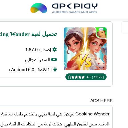
تحميل لعبة Cooking Wonder مهكرة 2025 للاندرويد
إصدار :
1.87.0
السعر :
مجاني
الأنظمة :
6.0+
Android
4
/
5
)
12177
(
ADS HERE
Cooking Wonder مهكرة
هي لعبة طهي وتقديم طعام ممتعة م
المتحمسين لفنون الطهي. هناك ثروة من الحكايات الرائعة حول