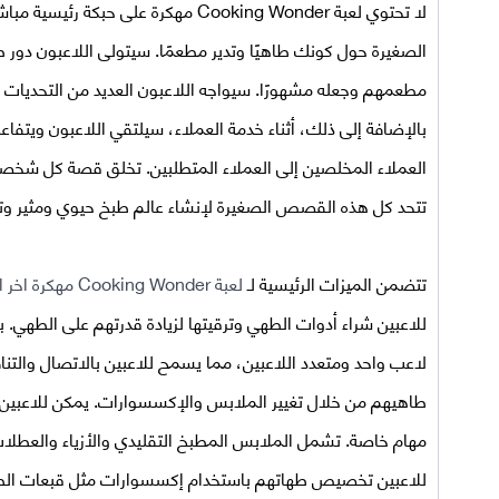
لا تحتوي
لعبة
Cooking Wonder مهكرة
على حبكة رئيسية مباش
الصغيرة حول كونك طاهيًا وتدير مطعمًا. سيتولى اللاعبون دور ط
مطعمهم وجعله مشهورًا. سيواجه اللاعبون العديد من التحديات وا
بالإضافة إلى ذلك، أثناء خدمة العملاء، سيلتقي اللاعبون ويتف
العملاء المخلصين إلى العملاء المتطلبين. تخلق قصة كل شخصية 
تتحد كل هذه القصص الصغيرة لإنشاء عالم طبخ حيوي ومثير وتف
تتضمن الميزات الرئيسية لـ
لعبة
Cooking Wonder مهكرة اخر اصدار
للاعبين شراء أدوات الطهي وترقيتها لزيادة قدرتهم على الطهي. ب
لاعب واحد ومتعدد اللاعبين، مما يسمح للاعبين بالاتصال وا
طاهيهم من خلال تغيير الملابس والإكسسوارات. يمكن للاعبين ش
مهام خاصة. تشمل الملابس المطبخ التقليدي والأزياء والعطلات 
للاعبين تخصيص طهاتهم باستخدام إكسسوارات مثل قبعات الطها