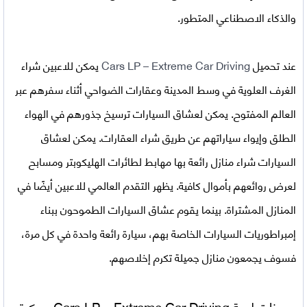
والذكاء الاصطناعي المتطور.
عند تحميل
Cars LP – Extreme Car Driving
يمكن للاعبين شراء
الغرف العلوية في وسط المدينة وعقارات الضواحي أثناء سفرهم عبر
العالم المفتوح. يمكن لعشاق السيارات ترسيخ جذورهم في الهواء
الطلق وإيواء سياراتهم عن طريق شراء العقارات. يمكن لعشاق
السيارات شراء منازل رائعة بها مهابط لطائرات الهليكوبتر ومسابح
لعرض روائعهم بأموال كافية. يظهر التقدم العالمي للاعبين أيضًا في
المنازل المشتراة. بينما يقوم عشاق السيارات الطموحون ببناء
إمبراطوريات السيارات الخاصة بهم، سيارة رائعة واحدة في كل مرة،
فسوف يجمعون منازل جميلة تكرم إخلاصهم.
مميزات لعبة Cars LP – Extreme Car Driving مهكرة