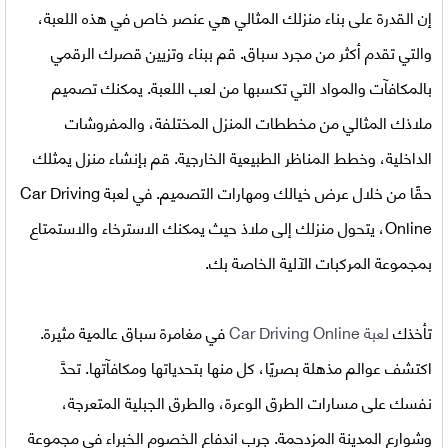
إن القدرة على بناء منزلك المثالي هي عنصر خاص في هذه اللعبة،
والتي تقدم أكثر من مجرد سباق. قم ببناء وتزيين قصرك الرقمي
بالمكافآت والمواد التي تكسبها من لعب اللعبة. يمكنك تصميم
ملاذك المثالي من مخططات المنزل المختلفة، والمفروشات
الداخلية، وخطط المناظر الطبيعية الخارجية. قم بإنشاء منزل يمثلك
حقًا من خلال عرض خيالك ومهارات التصميم. في لعبة Car Driving
Online، يتحول منزلك إلى ملاذ حيث يمكنك الاسترخاء والاستمتاع
بمجموعة المركبات الآلية الخاصة بك.
تأخذك
لعبة Car Driving Online
في مغامرة سباق عالمية مثيرة.
اكتشف عوالم مذهلة بصريًا، كل منها بتحدياتها ومكافآتها. تحدَّ
نفسك على مسارات الطرق الوعرة، والطرق الجبلية المتعرجة،
وشوارع المدينة المزدحمة. جرب اندفاع الخصوم الخبراء في مجموعة