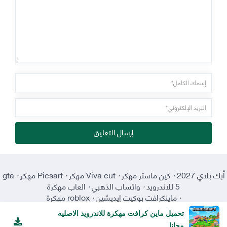
إرسال التعليق
أبك بلاي 2027
·
كين ماستر مهكر
·
Viva cut مهكر
·
Picsart مهكر
·
gta
5 للاندرويد
·
واتساب الذهبي
·
العاب مهكرة
·
ماينكرافت بوكيت إيديشين
·
roblox مهكرة
تحميل ماين كرافت مهكرة للاندرويد الاصليه
مجانا