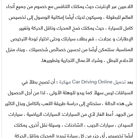
اللاعبين عبر الإنترنت حيث يمكنك التنافس مع خصوم من جميع أنحاء
العالم للبطولة ، وسيكون لديك أيضًا إمكانية الوصول إلى تخصيص
كامل للسيارة ، حيث يمكنك ضخ المحرك وناقل الحركة وتغيير
الإطارات و عجلات ، قم بطلاء سيارتك وحتى اختيار لوحة الترخيص
المناسبة. ستتمكن أيضًا من تحسين خصائص شخصيتك ، وبناء منزل
الأحلام للبطل ، وشراء الأعمال التجارية وتطويرها.
بعد
تحميل Car Driving Online مهكرة
؛ أن تصبح بطلاً في
السباقات ليس سهلاً كما يبدو للوهلة الأولى ، لذا من أجل الحصول
على هذه الحالة ، ستحتاج إلى دراسة طريقة اللعب بالكامل وبذل الكثير
من الجهد. أعط الغاز لأي من السيارات: السيارات الرياضية ، سيارات
السيدان ، سيارات الجيب ، الشاحنات ، وسيلة نقل أخرى. يمكنك
أيضًا تخصيص أي جزء من كل سيارة تريده: المحرك وناقل الحركة