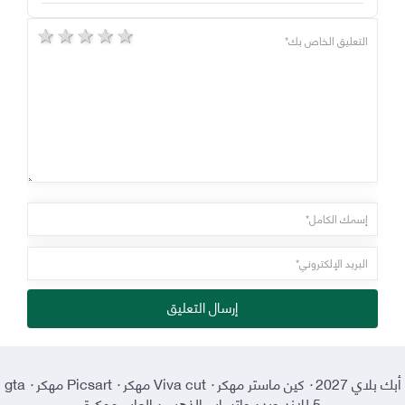
5 stars
4 stars
3 stars
2 stars
1 star
إرسال التعليق
أبك بلاي 2027
·
كين ماستر مهكر
·
Viva cut مهكر
·
Picsart مهكر
·
gta
5 للاندرويد
·
واتساب الذهبي
·
العاب مهكرة