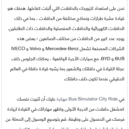
نحن على استعداد لتزويدك بالحافلات التي أثبتت كفاءتها. هدفك هو
قيادة عشرة طرازات ونماذج مختلفة من الحافلات ، بما في ذلك
الحافلات الكهربائية والحافلات المفصلية والحافلات ذات الطابقين.
يوجد عدد كبير من الحافلات من مختلف الصانعين ؛ بعض هذه
الشركات المصنعة تشمل Mercedes-Benz و Volvo و IVECO
BUS و BYD. مع سيارات الأجرة الواقعية ، يمكنك الجلوس خلف
عجلة القيادة في حافلتك والشعور بما يشبه قيادة حافلة في العالم
الحقيقي عندما تكون خلف حافلتك.
في
Bus Simulator City Ride مهكرة
عليك أن ثتبيت نفسك
كمشغل حافلات من الدرجة الأولى واظهر مهاراتك في القيادة لزيادة
فرصك في الحصول على وظيفة. قم بتوسيع الوصول إلى الحملة عن
طريق إضافة خطوط حافلات ومناطق وطرق جديدة. يمكنك توسيع