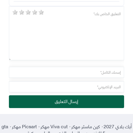
5 stars
4 stars
3 stars
2 stars
1 star
إرسال التعليق
أبك بلاي 2027
·
كين ماستر مهكر
·
Viva cut مهكر
·
Picsart مهكر
·
gta
5 للاندرويد
·
واتساب الذهبي
·
العاب مهكرة