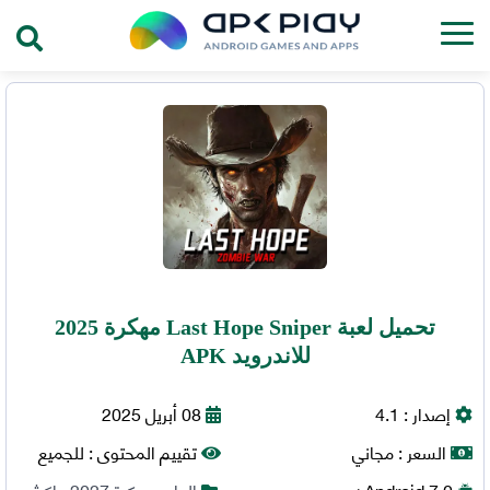
تحميل لعبة Last Hope Sniper مهكرة 2025
للاندرويد APK
إصدار :
4.1
08 أبريل 2025
السعر :
مجاني
تقييم المحتوى :
للجميع
7.0+
Android
العاب مهكرة 2027
,
اكشن