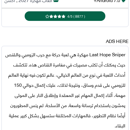
4
/
5
)
8877
(
ADS HERE
Last Hope Sniper مهكرة
هي لعبة حركة مع حرب الزومبي والقنص
حيث يمكنك أن تكتب مصيرك في مغامرة القناص هذه. تتكشف
أحداث اللعبة في نوع من العالم الخيالي، عالم تكون فيه نهاية العالم
للزومبي على قدم وساق، ونتيجة لذلك، عليك إكمال حوالي 150
مهمة، أثناء إكمال المهام غير المعقدة وإطلاق النار على الموتى
يمشون باستخدام ترسانة واسعة. من الأسلحة. لم ينس المطورون
أيضًا نظام التطوير، فالمهارات المختلفة ستسهل بشكل كبير عملية
البقاء.