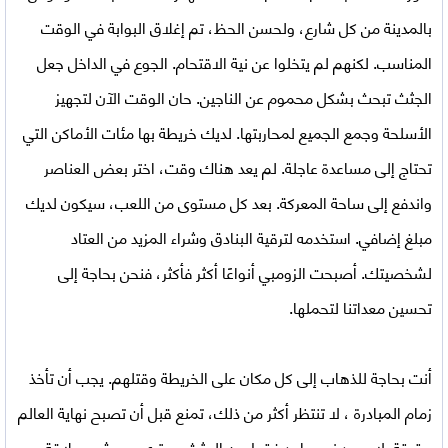
بالمدينة من كل شارع، ولحسن الحظ، تم إغلاق البوابة في الوقت
المناسب. لكنهم لم يتخلوا عن نية الاقتحام. الجوع في الداخل جعل
الجثث تبحث بشكل محموم عن الناجين. حان الوقت الآن لتجهيز
الأسلحة وجمع الجميع لمحاربتها. لديك خريطة بها مئات الأماكن التي
تحتاج إلى مساعدة عاجلة. لم يعد هناك وقت، اختر بعض العناصر
واندفع إلى ساحة المعركة. بعد كل مستوى من اللعب، سيكون لديك
مبلغ إضافي. استخدمه لترقية البنادق وشراء المزيد من العتاد
لشخصيتك. أصبحت الزومبي أنواعًا أكثر فأكثر، فنحن بحاجة إلى
تحسين معداتنا لتحملها.
أنت بحاجة للذهاب إلى كل مكان على الخريطة وقتلهم. يجب أن تأخذ
زمام المبادرة ، لا تنتظر أكثر من ذلك، تمنع قبل أن تصبح نهاية العالم
حقيقة. لا يوجد نوع واحد فقط من الجثث، سترى وحوش عملاقة.