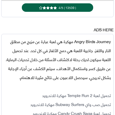
4
/
5
)
13539
(
ADS HERE
Angry Birds Journey مهكرة
هي لعبة عبارة عن مزيج من مطلق
النار واللغز. جاذبية اللعبة هي دمج الألغاز في كل تحد. عند تحميل
اللعبة سيكون لديك رحلة لاكتشاف الأسئلة من خلال تحديات الرماية.
عن طريق كسر واستكمال الأهداف. سيتم الكشف عن أجزاء الإجابة
بشكل تدريجي. سيحصل اللاعبون على نتائج مثيرة للاهتمام.
تحميل لعبة Temple Run 2 مهكرة للاندرويد
تحميل صب واي Subway Surfers مهكرة للاندرويد
تحميل لعبة Candy Crush Saga مهكرة للاندرويد