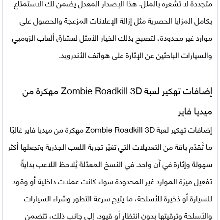
متجددة لا تشعره بالملل. هذا الإصدار المعدل يضمن لك الاستمتاع
بكامل المزايا الحصرية مثل إزالة الإعلانات المزعجة والحصول على
موارد غير محدودة، لتصبح بذلك الخيار الأمثل لعشاق ألعاب الزومبي
والسيارات الباحثين عن الإثارة على هواتف الأندرويد.
إضافات تهكير لعبة
Zombie Roadkill 3D مهكرة
من
ميديا فاير
إضافات تهكير لعبة Zombie Roadkill 3D مهكرة من ميديا فاير غالبًا
ما تُقدّم باقة من التعديلات التي تغيّر تجربة اللعب الجذرية وتجعلها أكثر
سهولة وإثارة في آن واحد. في النسخ المعدّلة يُلاحظ اللاعب بدايةً
تفعيل ميزة الموارد غير المحدودة سواء كانت عملات داخلية أو وقود
للسيارة أو ذخيرة للأسلحة، ما يتيح سرعة التطور وشراء السيارات
والأسلحة وترقيتها بدون انتظار أو قيود. إلى جانب ذلك، تتضمن