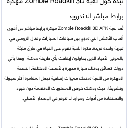
برابط مباشر للاندرويد
تُعد لعبة Zombie Roadkill 3D APK مهكرة برابط مباشر من أقوى
ألعاب الأكشن التي تمزج بين سباقات السيارات وقتال الزومبي في
تجربة واحدة فريدة. فكرة اللعبة تقوم على النجاة في طرق مليئة
بالموتى الأحياء الذين يحاولون إيقافك بأي طريقة ممكنة، وهنا يأتي
دورك كسائق يمتلك سيارة مجهزة بالأسلحة المختلفة. النسخة
المهكرة من اللعبة تمنحك مميزات إضافية تجعل المغامرة أكثر سهولة
وتشويقًا، حيث يمكنك خوض المستويات المتقدمة دون قيود
والاستفادة من أدوات وموارد لا تتوفر في الإصدار الأصلي.
ما يميز
تحميل Zombie Roadkill 3D مهكرة
هو أنها لا تعتمد فقط