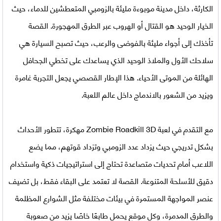
الكارثة، داخل مدينة موبوءة مليئة بالزومبي المتعطشين للدماء، حيث
الخيار الوحيد هو القتال أو الهروب عبر الطرق المهجورة. القصة
تأخذك إلى أجواء مليئة بالفوضى والرعب، حيث تصبح السيارة هي
سلاحك الأول والملاذ الوحيد الذي يساعدك على تخطي الجحافل
الهائلة من الموتى الأحياء. هذا الإطار القصصي يجعل التجربة غامرة
ويزيد من الشعور بالاندماج داخل عالم اللعبة.
مع التقدم في
لعبة Zombie Roadkill 3D مهكرة
، تتطور الأحداث
بشكل تدريجي حيث يزداد عدد الزومبي وتزداد قوتهم، مما يضع
اللاعب أمام تحديات متصاعدة تحتاج إلى استراتيجيات ذكية واستخدام
دقيق للأسلحة المتنوعة. القصة لا تعتمد على البقاء فقط، بل تضيف
عنصر المواجهة المستمرة في بيئات مختلفة مثل الشوارع المظلمة
والطرق المدمرة، وكل موقع يحمل طابعًا خاصًا يزيد من صعوبة