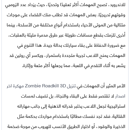
للاندرويد
، تصبح المهمات أكثر تعقيدًا وتحديًا، حيث يزداد عدد الزومبي
وقوتهم تدريجيًا. بعض المهمات قد تطلب منك القضاء على موجات
متتالية من الموتى الأحياء باستخدام أنواع مختلفة من الأسلحة، بينما
أخرى تلزمك بقطع مسافات طويلة عبر طرق مدمرة مليئة بالعقبات،
مع ضرورة الحفاظ على بقاء سيارتك بحالة جيدة. هذا التنوع في
المهمات يمنح اللاعب تجربة متجددة باستمرار، ويكسر أي روتين قد
يشعر به أثناء التقدم في اللعبة، مما يجعلها أكثر متعة وإثارة.
الأمر المثير أن المهمات في
تنزيل Zombie Roadkill 3D مهكرة اخر
اصدار
لا تقتصر فقط على البقاء والنجاة، بل تضيف لمسات
استراتيجية تجعل اللاعب يختبر قدراته الذهنية إلى جانب مهاراته
القتالية. فقد تجد نفسك مطالبًا باستخدام مواردك بحكمة مثل
الذخيرة والوقود، أو اختيار الطريق الأنسب للهروب من موجة ضخمة