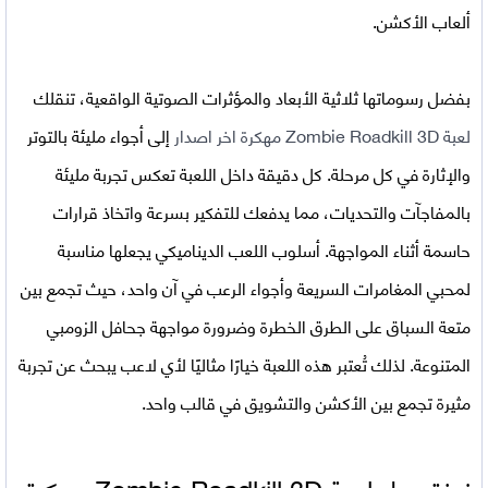
ألعاب الأكشن.
بفضل رسوماتها ثلاثية الأبعاد والمؤثرات الصوتية الواقعية، تنقلك
لعبة Zombie Roadkill 3D مهكرة اخر اصدار
إلى أجواء مليئة بالتوتر
والإثارة في كل مرحلة. كل دقيقة داخل اللعبة تعكس تجربة مليئة
بالمفاجآت والتحديات، مما يدفعك للتفكير بسرعة واتخاذ قرارات
حاسمة أثناء المواجهة. أسلوب اللعب الديناميكي يجعلها مناسبة
لمحبي المغامرات السريعة وأجواء الرعب في آن واحد، حيث تجمع بين
متعة السباق على الطرق الخطرة وضرورة مواجهة جحافل الزومبي
المتنوعة. لذلك تُعتبر هذه اللعبة خيارًا مثاليًا لأي لاعب يبحث عن تجربة
مثيرة تجمع بين الأكشن والتشويق في قالب واحد.
نبذة حول لعبة
Zombie Roadkill 3D
مهكرة