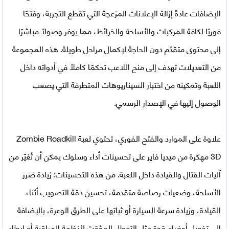
الإضافات عادةً إزالة الإعلانات المزعجة التي تقطع التجربة، وفتحًا
فوريًا لكافة المركبات والأسلحة والخرائط، مما يوفر وصولًا مباشرًا
إلى محتوى متقدّم دون الحاجة لإكمال مراحل طويلة. هذه المجموعة
من التعديلات تهدف إلى منح اللاعب تحكمًا كاملًا في أدواته داخل
اللعبة وتمكينه من اختبار السيناريوهات المتطرفة التي يصعب
الوصول إليها في الإصدار الرسمي.
علاوة على الموارد والفتح الفوري، تحتوي لعبة Zombie Roadkill
3D مهكرة من ميديا فاير على تحسينات أداء وسلوك يمكن أن تُغيّر من
آليات القتال والقيادة داخل اللعبة. من هذه التحسينات: زيادة ضرر
الأسلحة، وضعيات رصاصة متقدمة، تحسين دقة التصويب أثناء
القيادة، وزيادة سرعة السيارة أو ثباتها على الطرق الوعرة، بالإضافة
إلى تفعيل أوضاع قوة مثل التعطل المؤقت لأنظمة المراقبة أو إبطاء