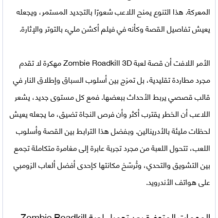
المعركة. هذا التنوع يمنح اللاعب شعورًا بالتجديد المستمر، ويجعله
يعيش تفاصيل القصة وكأنه في فيلم أكشن مليء بالتوتر والإثارة.
الأمر اللافت أن قصة
لعبة Zombie Roadkill 3D مهكرة
لا تقدم
مجرد مطاردة تقليدية، بل تمزج بين أسلوب السباق وإطلاق النار في
قالب قصصي يربط الأحداث ببعضها. فمع كل مستوى جديد، يشعر
اللاعب أن الخطر يقترب أكثر وأن فرص النجاة تضيق، ما يجعله يعيش
لحظات مليئة بالأدرينالين. وبفضل هذا الترابط بين القصة وأسلوب
اللعب، تتحول اللعبة من مجرد تجربة عابرة إلى مغامرة متكاملة تجمع
بين التشويق والتحدي، وتُرسّخ مكانتها كإحدى أفضل ألعاب الزومبي
على هواتف الأندرويد.
المهمات المتوفرة بعد تحميل لعبة
Zombie Roadkill