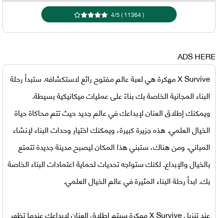
4
/
5
)
11364
(
ADS HERE
X Survive مهكرة
هي لعبة عالم مفتوح رائع لاستكشافه. ستبدأ رحلة
البناء المجانية الخاصة بك بناءً على عمليات ميكانيكية بسيطة.
ويمكنك إطلاق العنان لإبداعك في عالم جديد حيث تتم محاكاة حياة
الخيال العلمي. هذه جزيرة كبيرة، ويمكنك اختيار وحدات البناء لإنشاء
المباني. ومن هناك، ستبني هذا المكان ليصبح مدينة جديدة تتمتع
بالخيال والإبداع. لكنك ستواجه تحديات لحماية اعتمادات البناء الخاصة
بك. ابدأ رحلة البناء المثيرة في عالم الخيال العلمي.
عند
تنزيل
X Survive مهكرة
سيتم إطلاق العنان لإبداعك عندما تظهر