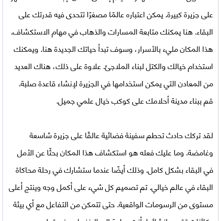
على جزيرة كبيرة. يمكن اعتباره عالمًا مصغرًا تتحدى فيه قدرتك على
البقاء. هنا يمكنك متابعة المسارات والذهاب في مهام الاستكشاف.
هذا المكان مليء بالأسرار، وسوف تبدأ حياتك الجديدة هنا. ويمكنك
استخدام خيالك والكتل لبناء الملاجئ. علاوة على ذلك، هناك العديد
من المعادن التي يمكن استخدامها في الجزيرة لإنشاء قاعدة صلبة.
قم ببناء مدينة أحلامك على كوكب خيال علمي جميل.
لقد تركك حادث تحطم سفينة فضائية عالقًا على جزيرة شاسعة
وغامضة. وما عليك فعله هو استكشاف هذا المكان بحثًا عن الأمل
في البقاء بشكل كامل. وذلك أيضًا عندما ستشارك في رحلة محاكاة
البقاء في عالم خيالي. تم تصميم كل شيء على أكمل وجه وينتج أعلى
مستوى من الرسومات الواقعية. حتى تتمكن من التفاعل مع أي بيئة
وكائنات تقوم بإنشائها. أنت بحاجة إلى الانغماس في تجارب