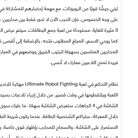
تبني جيشًا قويًا من الروبوتات. مع مهمة إحضارهم للمشاركة في 
3 مثيرة للغاية. مستوحاة من لعبة جمع البطاقات. سيتم عرض الر
كما يوحي الاسم، المبلغ المطلوب فتحه، بالإضافة إلى أقصى قدر
المحاربين المناسبين بسهولة لترتيب الفريق ووضعهم في المبارا
فريدة تمنح اللاعبين معارك لا تُنسى.
نظام التحكم في
لعبة Ultimate Robot Fighting مهكرة للاندرويد
اللعبة ويلتقطونها في وقت قصير. من خلال إجراء تلاعبات بس
الشاشة في 4 اتجاهات. ستعرض الشاشة سهمًا، ما عليك 
خلال المعركة، ستراكم الشخصية الطاقة. عندما يكون شريط الطا
الاستمرار على الشاشة، والسماح للمحارب بإظهار قوى خاصة. يتس
المعركة شديدة التوتر، مع هجمات قوية من العدو. يتطلب أن يتمت