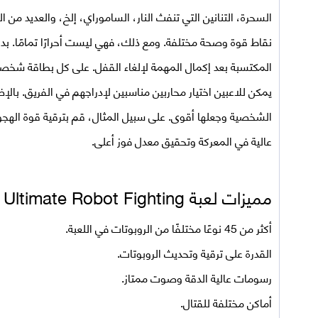
السحرة، التنانين التي تنفث النار، الساموراي، إلخ، والعديد م
نقاط قوة وصحة مختلفة. ومع ذلك، فهي ليست أحرارًا تمامًا. بد
المكتسبة بعد إكمال المهمة لإلغاء القفل. على كل بطاقة شخصية
يمكن للاعبين اختيار محاربين مناسبين لإدراجهم في الفريق. بال
الشخصية وجعلها أقوى. على سبيل المثال، قم بترقية قوة الهجو
عالية في المعركة وتحقيق معدل فوز أعلى.
مميزات لعبة
Ultimate Robot Fighting مهكرة اخر اصدار للاندرويد
أكثر من 45 نوعًا مختلفًا من الروبوتات في اللعبة.
القدرة على ترقية وتحديث الروبوتات.
رسومات عالية الدقة وصوت ممتاز.
أماكن مختلفة للقتال.