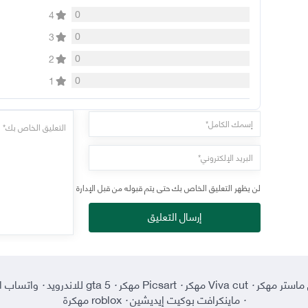
0
4
0
3
0
2
0
1
لن يظهر التعليق الخاص بك حتى يتم قبوله من قبل الإدارة
إرسال التعليق
ماستر مهكر
·
Viva cut مهكر
·
Picsart مهكر
·
gta 5 للاندرويد
·
واتساب ا
·
ماينكرافت بوكيت إيديشين
·
roblox مهكرة