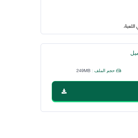
للعبة.
يل
249MB
حجم الملف :