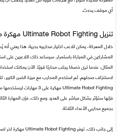
أي موقف يحدث.
تنزيل
Ultimate Robot Fighting مهكرة من ميديا فاير
خلال المعركة، يمكن للاعب اختيار محاربيه بحرية. هذا يعني أنه يُ
المشاركين في المباراة باستمرار. سيساعد ذلك اللاعبين على است
المثال، عندما ترى خصمًا يجلب محاربًا قويًا. الآن يمكنك استخدام
لاستنزاف صحتهم. ثم استخدم المحارب مع ميزة الضرر الكبير، لت
Ultimate Robot Fighting مهكرة
على 3 مهارات ليستخدمه
فإنها ستؤثر بشكل مباشر على العدو. ومع ذلك، فإن المهارة الث
بجميع محاربي الأعداء الثلاثة.
إلى جانب ذلك، توفر
Ultimate Robot Fighting مهكرة اخر اصدار