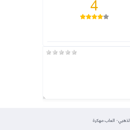
4
5 stars
4 stars
3 stars
2 stars
1 star
لذهبي
·
العاب مهكرة