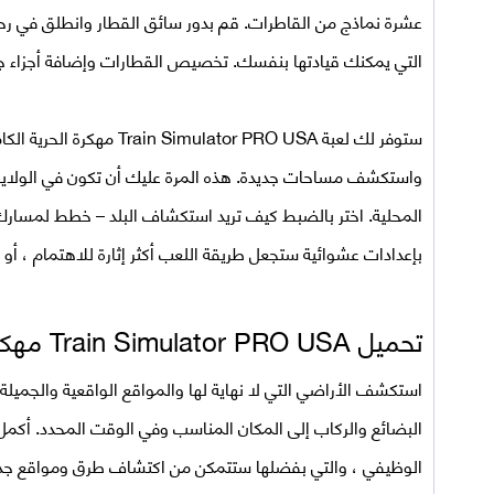
عشرة نماذج من القاطرات. قم بدور سائق القطار وانطلق في رحلة
التي يمكنك قيادتها بنفسك. تخصيص القطارات وإضافة أجزاء جدي
ستوفر لك
لعبة
Train Simulator PRO USA مهكرة
الحرية الك
واستكشف مساحات جديدة. هذه المرة عليك أن تكون في الولايات
المحلية. اختر بالضبط كيف تريد استكشاف البلد – خطط لمسارك 
بإعدادات عشوائية ستجعل طريقة اللعب أكثر إثارة للاهتمام ، أو إ
تحميل
Train Simulator PRO USA مهكرة اخر اصدار
استكشف الأراضي التي لا نهاية لها والمواقع الواقعية والجميلة
البضائع والركاب إلى المكان المناسب وفي الوقت المحدد. أكم
الوظيفي ، والتي بفضلها ستتمكن من اكتشاف طرق ومواقع جدي