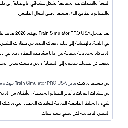
الجوية والأحداث غير المتوقعة بشكل عشوائي. بالإضافة إلى ذل
والبضائع والطريق الذي ستتبعه وحتى أحوال الطقس.
بعد
تحميل
Train Simulator PRO USA مهكرة 2023
تعرف على
في اللعبة. بالإضافة إلى ذلك ، هناك العديد من قطارات الشح
المحاكاة بمجموعة متنوعة من زوايا مشاهدة القطار ، بما في ذلك
يذهب كل تقدمك مباشرة إلى السحابة ، ولن يرضيك سوى الرسوما
من موقعنا يمكنك
تنزيل Train Simulator PRO USA مهكرة من ميديا فاير
من عشرات العربات وأنواع البضائع المختلفة ، وأطنان من الم
شيء ، المناظر الطبيعية الجميلة للولايات المتحدة التي يمكنك 
الشحن. لا بد منه لكل محبي سيم هناك.