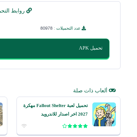
روابط التحم
80978
عدد التحميلات :
تحميل APK
ألعاب ذات صلة
تحميل لعبة Fallout Shelter مهكرة
2027 اخر اصدار للاندرويد