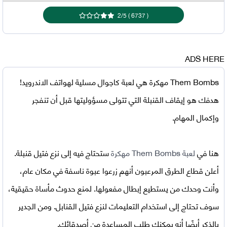
2
/
5
)
6737
(
ADS HERE
Them Bombs مهكرة
هي لعبة كاجوال مسلية لهواتف الاندرويد!
هدفك هو إيقاف القنبلة التي تتولى مسؤوليتها قبل أن تنفجر
وإكمال المهام.
هنا في
لعبة Them Bombs مهكرة
ستحتاج فيه إلى نزع فتيل قنبلة.
أعلن قطاع الطرق المرعبون أنهم زرعوا عبوة ناسفة في مكان عام،
وأنت وحدك من يستطيع إبطال مفعولها. لمنع حدوث مأساة حقيقية،
سوف تحتاج إلى استخدام التعليمات لنزع فتيل القنابل. ومن الجدير
بالذكر أيضًا أنه يمكنك طلب المساعدة من أصدقائك.