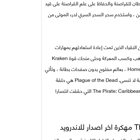
طان للقراصنة والحفاظ على علم القراصنة على قيد
ن ، واستخدم سحر السحر السري لدرء الموتى من
النقباء الذين تمت إعادة استعادتهم بمهارات
فريدة من نوعها تعمل على تحسين إحصائيات سفنك وحماية الذهب وكسب المعركة وحتى منحك قوة Kraken
استدعاء! تتميز اللعبة ، وهي منتج من Home Home Games studio ، بعالم مفتوح بدون صفحات بطانة ، وتأتي
مع دورة ليلا ونهارا ونظام طقس ، وتمنح كل لاعب محمول تجربة لا تنسى. Plague of the Dead هي حلقة
جديدة من سلسلة The Pirate ، وهي لعبة رائعة وناجحة The Pirate: Caribbean Hunt التي حققت انتصارا
غاء قفل السفن الفريدة والنقباء التاريخية من العصر الذهبي