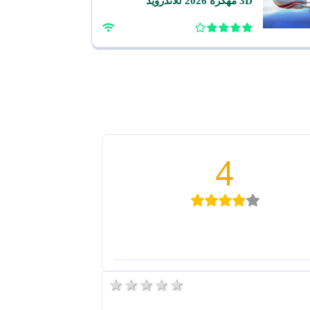
3D مهكرة 2026 للاندرويد
4
5 stars
4 stars
3 stars
2 stars
1 star