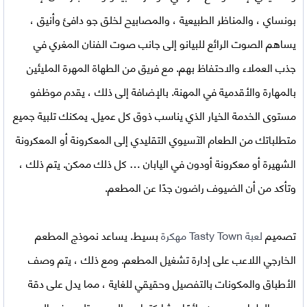
بونساي ، والمناظر الطبيعية ، والمصابيح لخلق جو دافئ وأنيق ،
يساهم الصوت الرائع للبيانو إلى جانب صوت الفنان المغري في
جذب العملاء والاحتفاظ بهم. مع فريق من الطهاة المهرة المليئين
بالمهارة والأقدمية في المهنة. بالإضافة إلى ذلك ، يقدم موظفو
مستوى الخدمة الخيار الذي يناسب ذوق كل عميل. يمكنك تلبية جميع
متطلباتك من الطعام الآسيوي التقليدي إلى المعكرونة أو المعكرونة
الشهيرة أو معكرونة أودون في اليابان … كل ذلك ممكن. يتم ذلك ،
وتأكد من أن الضيوف راضون جدًا عن المطعم.
تصميم
لعبة Tasty Town مهكرة
بسيط. يساعد نموذج المطعم
الخارجي اللاعب على إدارة تشغيل المطعم. ومع ذلك ، يتم وصف
الأطباق والمكونات بالتفصيل وحقيقي للغاية ، مما يدل على دقة
محبي الطعام ويريدون دائمًا مشاركتها مع الجميع. تلعب في العديد