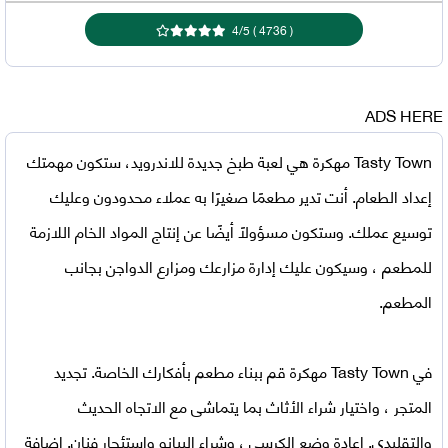
4
/
5
)
4736
(
ADS HERE
Tasty Town مهكرة
هي لعبة طبخ جديدة للاندرويد، ستكون مهمتك
إعداد الطعام. أنت تدير مطعمًا صغيرًا به عملاء محدودون وعليك
توسيع عملك. وستكون مسؤولاً أيضًا عن إنتاج المواد الخام اللازمة
للمطعم ، وسيكون عليك إدارة مزارعك ومزارع الدواجن بجانب
المطعم.
في
Tasty Town مهكرة
قم ببناء مطعم بأفكارك الخاصة. تجديد
المتجر ، واختيار شراء الأثاث بما يتماشى مع الاتجاه الحديث
والتقليدي. إعادة وضع الكرسي ، وشراء البيانو واستئجار فنان. إضافة