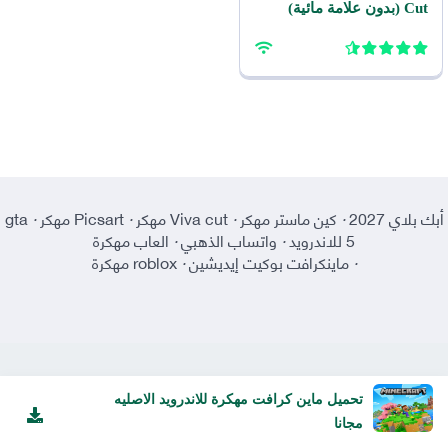
Cut (بدون علامة مائية)
2026 للاندرويد APK
أبك بلاي 2027
·
كين ماستر مهكر
·
Viva cut مهكر
·
Picsart مهكر
·
gta
5 للاندرويد
·
واتساب الذهبي
·
العاب مهكرة
·
ماينكرافت بوكيت إيديشين
·
roblox مهكرة
تحميل ماين كرافت مهكرة للاندرويد الاصليه
مجانا