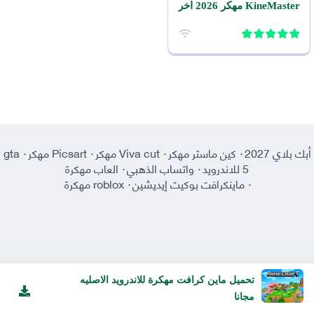
KineMaster مهكر 2026 اخر
اصدار للأندرويد
أبك بلاي 2027
·
كين ماستر مهكر
·
Viva cut مهكر
·
Picsart مهكر
·
gta
5 للاندرويد
·
واتساب الذهبي
·
العاب مهكرة
·
ماينكرافت بوكيت إيديشين
·
roblox مهكرة
تحميل ماين كرافت مهكرة للاندرويد الاصليه
مجانا